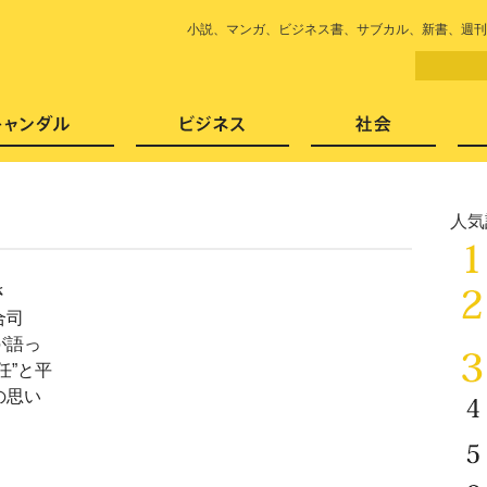
LITERA／リテラ 本と雑誌の
小説
、
マンガ
、
ビジネス書
、
サブカル
、
新書
、
週刊
芸能・エンタメ
スキャンダル
ビジネ
人気
さ
合司
が語っ
任”と平
の思い