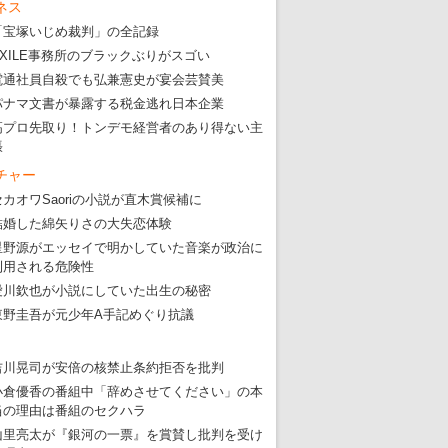
ネス
「宝塚いじめ裁判」の全記録
EXILE事務所のブラックぶりがスゴい
電通社員自殺でも弘兼憲史が宴会芸賛美
パナマ文書が暴露する税金逃れ日本企業
高プロ先取り！トンデモ経営者のあり得ない主
張
チャー
セカオワSaoriの小説が直木賞候補に
結婚した綿矢りさの大失恋体験
星野源がエッセイで明かしていた音楽が政治に
利用される危険性
愛川欽也が小説にしていた出生の秘密
東野圭吾が元少年A手記めぐり抗議
吉川晃司が安倍の核禁止条約拒否を批判
小倉優香の番組中「辞めさせてください」の本
当の理由は番組のセクハラ
山里亮太が『銀河の一票』を賞賛し批判を受け