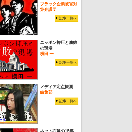
ブラック企業被害対
策弁護団
記事一覧へ
ニッポン抑圧と腐敗
の現場
横田 一
記事一覧へ
メディア定点観測
編集部
記事一覧へ
ネット右翼の15年