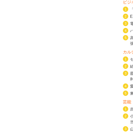
ビジ
1
2
3
4
5
カル
1
2
3
4
5
芸能
1
2
3