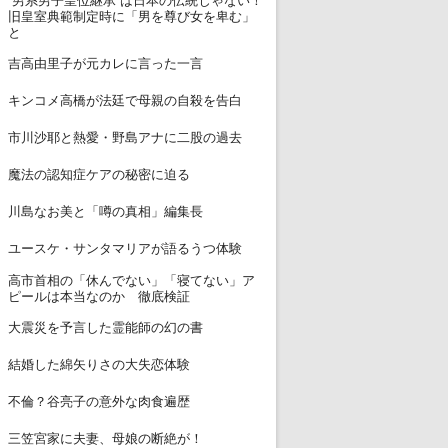
“男系男子皇位継承”は日本の伝統じゃない！
6
旧皇室典範制定時に「男を尊び女を卑む」
と
7
吉高由里子が元カレに言った一言
8
キンコメ高橋が法廷で母親の自殺を告白
9
市川沙耶と熱愛・野島アナに二股の過去
10
魔法の認知症ケアの秘密に迫る
11
川島なお美と「噂の真相」編集長
12
ユースケ・サンタマリアが語るうつ体験
高市首相の「休んでない」「寝てない」ア
13
ピールは本当なのか 徹底検証
14
大震災を予言した霊能師の幻の書
15
結婚した綿矢りさの大失恋体験
16
不倫？谷亮子の意外な肉食遍歴
17
三笠宮家に夫妻、母娘の断絶が！