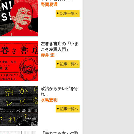
野間易通
記事一覧へ
左巻き書店の「いま
こそ左翼入門」
赤井 歪
記事一覧へ
政治からテレビを守
れ！
水島宏明
記事一覧へ
「売れてる本」の取