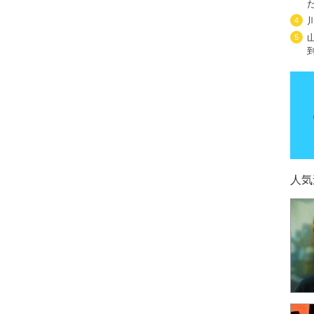
4
5
人気