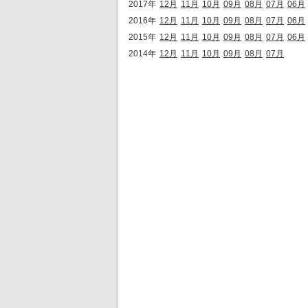
2017年
12月
11月
10月
09月
08月
07月
06月
2016年
12月
11月
10月
09月
08月
07月
06月
2015年
12月
11月
10月
09月
08月
07月
06月
2014年
12月
11月
10月
09月
08月
07月