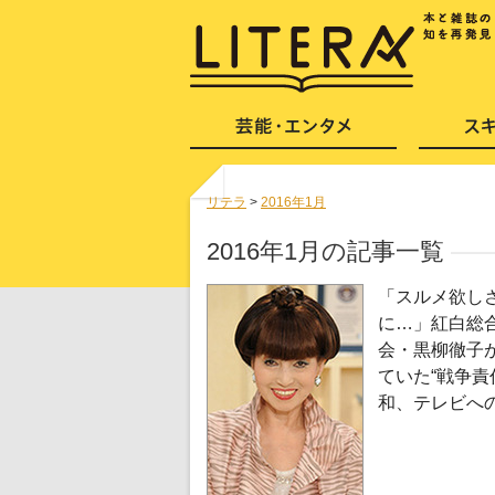
リテラ
>
2016年1月
2016年1月の記事一覧
「スルメ欲し
に…」紅白総
会・黒柳徹子
ていた“戦争責
和、テレビへ