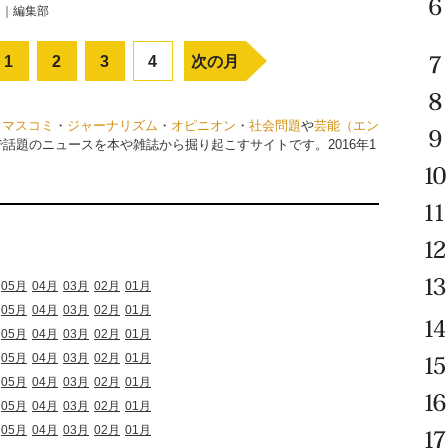
6
｜
編集部
1
2
3
4
次の月
・
マスコミ
・
ジャーナリズム
・
オピニオン
・
社会問題
や
芸能（エン
で話題のニュースを本や雑誌から掘り起こすサイトです。2016年1
05月
04月
03月
02月
01月
05月
04月
03月
02月
01月
05月
04月
03月
02月
01月
05月
04月
03月
02月
01月
05月
04月
03月
02月
01月
05月
04月
03月
02月
01月
05月
04月
03月
02月
01月