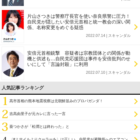
片山さつきは警察庁長官を使い奈良県警に圧力！
自民党が隠したい安倍元首相と統一教会の深い関
係、名称変更をめぐる疑惑
2022.07.14 | スキャンダル
安倍元首相銃撃 容疑者は宗教団体との関係が動
機と供述も…自民党応援団は事件を安倍批判のせ
いにして「言論封殺」に利用
2022.07.10 | スキャンダル
人気記事ランキング
高市首相の熊本地震視察は北朝鮮並みのプロパガンダ！
吉高由里子が元カレに言った一言
葵つかさが「松潤とは終わった」と
〈#ミサイルよりクーラーを〉は正しい 自民党が避難所へのエアコン