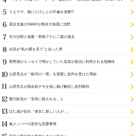
設置を遅らせてきた
りえママ、娘にたけしとの不倫を強要!?
震災支援のSMAPが熊本大地震に沈黙
市川沙耶と熱愛・野島アナに二股の過去
吉高が“私の裸を見て”と迫った男
星野源がエッセイで明かしていた音楽が政治に利用される危険性
山里亮太が『銀河の一票』を賞賛し批判を受けた理由
山里亮太が国会前デモを捻じ曲げ解説し批判殺到
愛川欽也が「安倍に殺される」と
辻仁成が告白「彼女に新しい人が…」
嵐メンバーの意外な恋愛事情