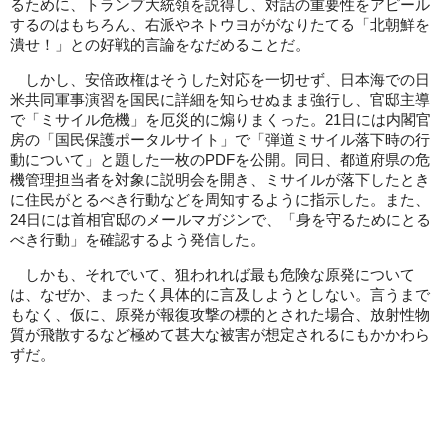
るために、トランプ大統領を説得し、対話の重要性をアピール
するのはもちろん、右派やネトウヨががなりたてる「北朝鮮を
潰せ！」との好戦的言論をなだめることだ。
しかし、安倍政権はそうした対応を一切せず、日本海での日
米共同軍事演習を国民に詳細を知らせぬまま強行し、官邸主導
で「ミサイル危機」を厄災的に煽りまくった。21日には内閣官
房の「国民保護ポータルサイト」で「弾道ミサイル落下時の行
動について」と題した一枚のPDFを公開。同日、都道府県の危
機管理担当者を対象に説明会を開き、ミサイルが落下したとき
に住民がとるべき行動などを周知するように指示した。また、
24日には首相官邸のメールマガジンで、「身を守るためにとる
べき行動」を確認するよう発信した。
しかも、それでいて、狙われれば最も危険な原発について
は、なぜか、まったく具体的に言及しようとしない。言うまで
もなく、仮に、原発が報復攻撃の標的とされた場合、放射性物
質が飛散するなど極めて甚大な被害が想定されるにもかかわら
ずだ。