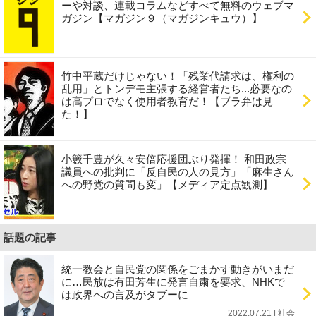
ーや対談、連載コラムなどすべて無料のウェブマ
ガジン【マガジン９（マガジンキュウ）】
竹中平蔵だけじゃない！「残業代請求は、権利の
乱用」とトンデモ主張する経営者たち...必要なの
は高プロでなく使用者教育だ！【ブラ弁は見
た！】
小籔千豊が久々安倍応援団ぶり発揮！ 和田政宗
議員への批判に「反自民の人の見方」「麻生さん
への野党の質問も変」【メディア定点観測】
話題の記事
統一教会と自民党の関係をごまかす動きがいまだ
に…民放は有田芳生に発言自粛を要求、NHKで
は政界への言及がタブーに
2022.07.21 | 社会