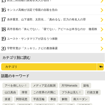
田宮二郎自殺の真相を夫人が告白！
キンコメ高橋が法廷で母親の自殺を告白
糸井重里、山下達郎、太田光…「責めるな」圧力の有名人の罪
高市首相の「休んでない」「寝てない」アピールは本当なのか 徹底検
証
ユースケ・サンタマリアが語るうつ体験
宇野常寛が『スッキリ』クビの裏側暴露
カテゴリ別に読む
話題のキーワード
アベを倒したい！
メディア定点観測
月刊Hanada
築地
山口真由
障害
この世界の片隅に
ブラ弁は見た！
行政文書
派遣
阿部花恵
平昌五輪
事故
解散
南スーダン