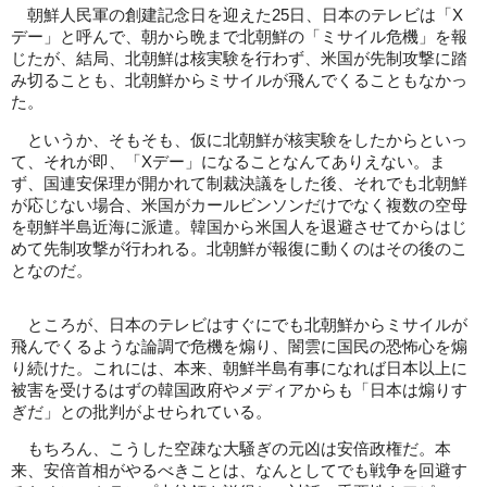
朝鮮人民軍の創建記念日を迎えた25日、日本のテレビは「X
デー」と呼んで、朝から晩まで北朝鮮の「ミサイル危機」を報
じたが、結局、北朝鮮は核実験を行わず、米国が先制攻撃に踏
み切ることも、北朝鮮からミサイルが飛んでくることもなかっ
た。
というか、そもそも、仮に北朝鮮が核実験をしたからといっ
て、それが即、「Xデー」になることなんてありえない。ま
ず、国連安保理が開かれて制裁決議をした後、それでも北朝鮮
が応じない場合、米国がカールビンソンだけでなく複数の空母
を朝鮮半島近海に派遣。韓国から米国人を退避させてからはじ
めて先制攻撃が行われる。北朝鮮が報復に動くのはその後のこ
となのだ。
ところが、日本のテレビはすぐにでも北朝鮮からミサイルが
飛んでくるような論調で危機を煽り、闇雲に国民の恐怖心を煽
り続けた。これには、本来、朝鮮半島有事になれば日本以上に
被害を受けるはずの韓国政府やメディアからも「日本は煽りす
ぎだ」との批判がよせられている。
もちろん、こうした空疎な大騒ぎの元凶は安倍政権だ。本
来、安倍首相がやるべきことは、なんとしてでも戦争を回避す