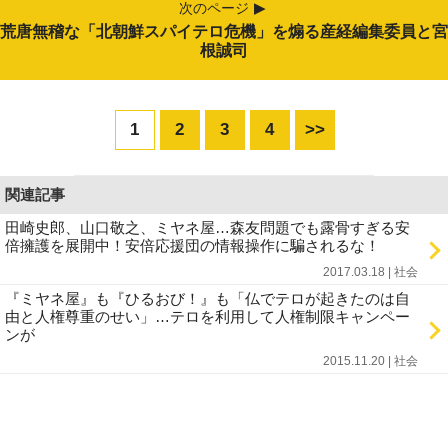
次のページ
荒唐無稽な「北朝鮮スパイテロ危機」を煽る産経編集委員と宮
根誠司
1
2
3
4
>>
関連記事
田崎史郎、山口敬之、ミヤネ屋…森友問題でも露骨すぎる安
倍擁護を展開中！安倍応援団の情報操作に騙されるな！
2017.03.18 | 社会
『ミヤネ屋』も『ひるおび！』も「仏でテロが起きたのは自
由と人権尊重のせい」…テロを利用して人権制限キャンペー
ンが
2015.11.20 | 社会