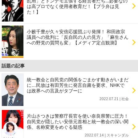
乱用」とトンデモ主張する経営者たち...必要なの
は高プロでなく使用者教育だ！【ブラ弁は見
た！】
小籔千豊が久々安倍応援団ぶり発揮！ 和田政宗
議員への批判に「反自民の人の見方」「麻生さん
への野党の質問も変」【メディア定点観測】
話題の記事
統一教会と自民党の関係をごまかす動きがいまだ
に…民放は有田芳生に発言自粛を要求、NHKで
は政界への言及がタブーに
2022.07.21 | 社会
片山さつきは警察庁長官を使い奈良県警に圧力！
自民党が隠したい安倍元首相と統一教会の深い関
係、名称変更をめぐる疑惑
2022.07.14 | スキャンダル