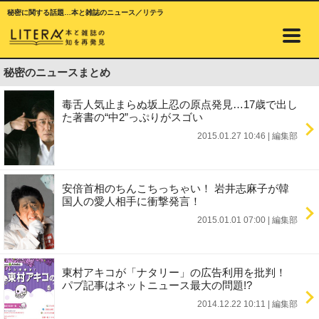
秘密に関する話題…本と雑誌のニュース／リテラ
秘密のニュースまとめ
毒舌人気止まらぬ坂上忍の原点発見…17歳で出し
た著書の“中2”っぷりがスゴい
2015.01.27 10:46
|
編集部
安倍首相のちんこちっちゃい！ 岩井志麻子が韓
国人の愛人相手に衝撃発言！
2015.01.01 07:00
|
編集部
東村アキコが「ナタリー」の広告利用を批判！
パブ記事はネットニュース最大の問題!?
2014.12.22 10:11
|
編集部