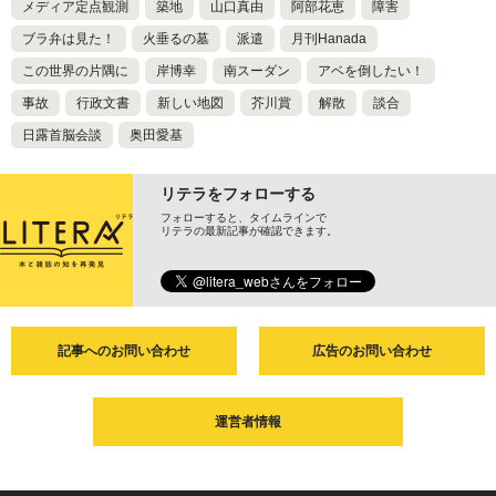
メディア定点観測
築地
山口真由
阿部花恵
障害
ブラ弁は見た！
火垂るの墓
派遣
月刊Hanada
この世界の片隅に
岸博幸
南スーダン
アベを倒したい！
事故
行政文書
新しい地図
芥川賞
解散
談合
日露首脳会談
奥田愛基
リテラをフォローする
フォローすると、タイムラインで
リテラの最新記事が確認できます。
記事へのお問い合わせ
広告のお問い合わせ
運営者情報