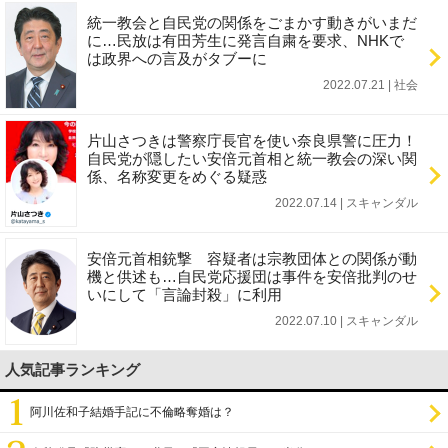
統一教会と自民党の関係をごまかす動きがいまだ
に…民放は有田芳生に発言自粛を要求、NHKで
は政界への言及がタブーに
2022.07.21 | 社会
片山さつきは警察庁長官を使い奈良県警に圧力！
自民党が隠したい安倍元首相と統一教会の深い関
係、名称変更をめぐる疑惑
2022.07.14 | スキャンダル
安倍元首相銃撃 容疑者は宗教団体との関係が動
機と供述も…自民党応援団は事件を安倍批判のせ
いにして「言論封殺」に利用
2022.07.10 | スキャンダル
人気記事ランキング
阿川佐和子結婚手記に不倫略奪婚は？