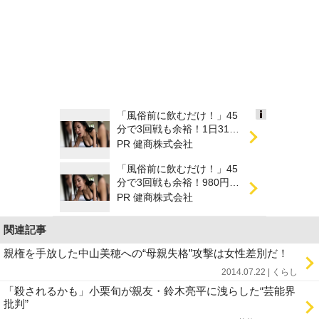
「風俗前に飲むだけ！」45
Ads
分で3回戦も余裕！1日31円
by
で朝まで絶好調
PR 健商株式会社
logly
「風俗前に飲むだけ！」45
分で3回戦も余裕！980円で
朝まで絶好調
PR 健商株式会社
関連記事
親権を手放した中山美穂への“母親失格”攻撃は女性差別だ！
2014.07.22 | くらし
「殺されるかも」小栗旬が親友・鈴木亮平に洩らした“芸能界
批判”