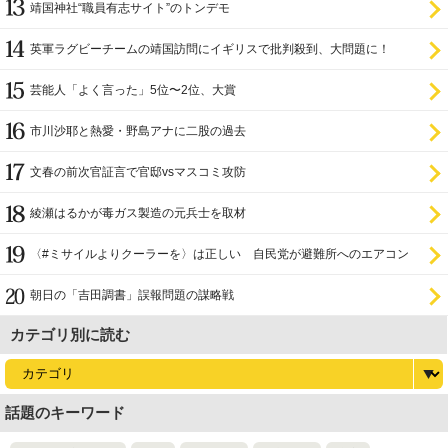
靖国神社“職員有志サイト”のトンデモ
英軍ラグビーチームの靖国訪問にイギリスで批判殺到、大問題に！
芸能人「よく言った」5位〜2位、大賞
市川沙耶と熱愛・野島アナに二股の過去
文春の前次官証言で官邸vsマスコミ攻防
綾瀬はるかが毒ガス製造の元兵士を取材
〈#ミサイルよりクーラーを〉は正しい 自民党が避難所へのエアコン
設置を遅らせてきた
朝日の「吉田調書」誤報問題の謀略戦
カテゴリ別に読む
話題のキーワード