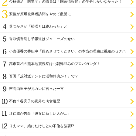
今秋発足「防災庁」の職員は「国家情報局」の半分しかいなかった！
安倍が原爆被爆者訪問をやめて散髪に
葵つかさが「松潤とは終わった」と
香取慎吾隠し子報道はジャニーズのせい
小倉優香の番組中「辞めさせてください」の本当の理由は番組のセクハ
ラ
高市首相の熊本地震視察は北朝鮮並みのプロパガンダ！
百田「反対派テントに漢和辞典が！」で？
吉高由里子が元カレに言った一言
不倫？谷亮子の意外な肉食遍歴
辻仁成が告白「彼女に新しい人が…」
りえママ、娘にたけしとの不倫を強要!?