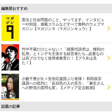
編集部おすすめ
憲法と社会問題のこと、やってます。インタビュ
ーや対談、連載コラムなどすべて無料のウェブマ
ガジン【マガジン９（マガジンキュウ）】
竹中平蔵だけじゃない！「残業代請求は、権利の
乱用」とトンデモ主張する経営者たち...必要なの
は高プロでなく使用者教育だ！【ブラ弁は見
た！】
小籔千豊が久々安倍応援団ぶり発揮！ 和田政宗
議員への批判に「反自民の人の見方」「麻生さん
への野党の質問も変」【メディア定点観測】
話題の記事