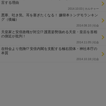
言する理由
2014.10.03 | カルチャー
悪寒、吐き気、耳を塞ぎたくなる！ 嫌韓本トンデモランキン
グ（後編）
2014.08.10 | 社会
天皇家と安倍政権が対立!? 護憲姿勢強める天皇・皇后を首相
の側近が批判！
2014.11.05 | 社会
在特会より危険!? 安倍内閣を支配する極右団体・神社本庁の
本質
2014.10.18 | 社会