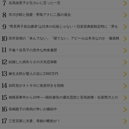
吉高由里子が元カレに言った一言
市川沙耶と熱愛・野島アナに二股の過去
“男系男子皇位継承”は日本の伝統じゃない！旧皇室典範制定時に「男を
尊び女を卑む」と
高市首相の「休んでない」「寝てない」アピールは本当なのか 徹底検
証
不倫？谷亮子の意外な肉食遍歴
結婚した綿矢りさの大失恋体験
麻生太郎が愛人の店に2360万円
自民党がネトサポに他党叩きを指南
相模原事件から10年──植松被告の優生思想と安倍政権・右派勢力との
関係
長嶋親子の骨肉の争いが継続中
三笠宮家に夫妻、母娘の断絶が！