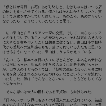
「僕と妹が毎日、お宅にあがり込むと、おばちゃんはいつも店
の豚足を食べさせてくれる。僕たちはそれにかぶりついた。貧
しくてお腹をすかせていた僕たちは、あのころ、あの方々がい
なかったら、どうなっていただろうと思う」
幼い東山と在日コリアン一家の交流。そして、自らもロシア
人の血を引いていることへの複雑な思い。それは東山のその後
に大きな影響を与えたことは想像に難くない。東山は小学校時
代から差別への違和感をもち、虐げられている人たちに思いを
はせるようになっていた。東山はこうふりかえっている。
「あのころ、桜本の在日の人々のほとんどが、本名を名乗れな
い状況にあった。地元の小中学校の近くに朝鮮学校があった
が、日本人の子どもの間では、『朝校の生徒に会ったら鼻に割
り箸を突っ込まれるから気をつけろ』などというデマが流れて
いたりした。僕は『そんなことないのに！』ともどかしくてな
らなかった」
そんな思いは最大の憧れである王貞治にも向けられた。
「日本のスポーツ界にも多くの外国人の血が流れている。芸能
界でもさまざまなルーツの人々が活躍している。それでこそ豊