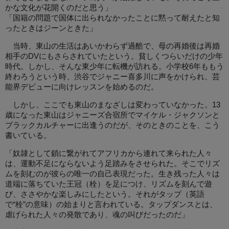
かな文化が花開くのだと思う」
「国籍の問題で国体に出られなかったことに黙って耐えたと知
ったときはジーンときた」
当時、東山の生活はあいかわらず過酷で、母の再婚後は再婚
相手のDVにもさらされていたという。貧しくつらいだけの少年
時代。しかし、そんな東少年に転機が訪れる。小学校6年ももう
終わろうという時、渋谷でジャニー喜多川に声をかけられ、芸
能界デビューに向けレッスンを始めるのだ。
しかし、ここでも東山のまなざしは変わっていなかった。13
歳になった東山はジャニーズ合宿所でマイケル・ジャクソンと
ブラックカルチャーに出逢うのだが、そのときのことを、こう
書いている。
「奴隷として鎖に繋がれてアフリカから連れて来られた人々
は、運動不足にならないよう足踏みをさせられた。そこでリズ
ムを刻むのが彼らの唯一の自己表現だった。生き残った人々は
道端に落ちていた王冠（栓）を足につけ、リズムを刻んで遊
び、ささやかな楽しみにしたという。それがタップ（英語
で“栓”の意味）の始まりと言われている。タップダンスとは、
虐げられた人々の発散であり、魂の叫びだったのだ」