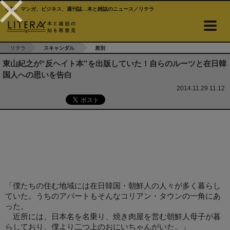
小説、マンガ、ビジネス、週刊誌…本と雑誌のニュース／リテラ
リテラ
スキャンダル
差別
東山紀之が“反ヘイト本”を出版していた！自らのルーツと在日韓
国人への思いを告白
2014.11.29 11:12
「僕たちの住む地域には在日韓国・朝鮮人の人々が多く暮らし
ていた。うちのアパートもそんなコリアン・タウンの一角にあ
った。
近所には、日本名を名乗り、焼き肉屋を営む朝鮮人母子が暮
らしており、僕より二つ上のおにいちゃんがいた。」