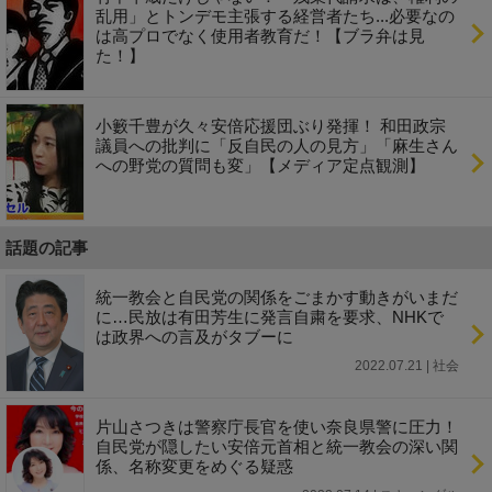
乱用」とトンデモ主張する経営者たち...必要なの
は高プロでなく使用者教育だ！【ブラ弁は見
た！】
小籔千豊が久々安倍応援団ぶり発揮！ 和田政宗
議員への批判に「反自民の人の見方」「麻生さん
への野党の質問も変」【メディア定点観測】
話題の記事
統一教会と自民党の関係をごまかす動きがいまだ
に…民放は有田芳生に発言自粛を要求、NHKで
は政界への言及がタブーに
2022.07.21 | 社会
片山さつきは警察庁長官を使い奈良県警に圧力！
自民党が隠したい安倍元首相と統一教会の深い関
係、名称変更をめぐる疑惑