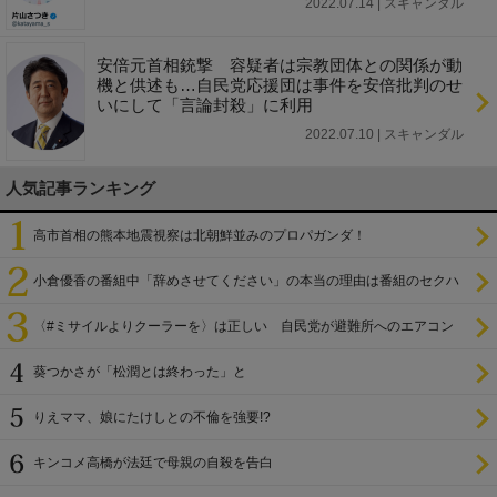
2022.07.14 | スキャンダル
安倍元首相銃撃 容疑者は宗教団体との関係が動
機と供述も…自民党応援団は事件を安倍批判のせ
いにして「言論封殺」に利用
2022.07.10 | スキャンダル
人気記事ランキング
高市首相の熊本地震視察は北朝鮮並みのプロパガンダ！
小倉優香の番組中「辞めさせてください」の本当の理由は番組のセクハ
ラ
〈#ミサイルよりクーラーを〉は正しい 自民党が避難所へのエアコン
設置を遅らせてきた
葵つかさが「松潤とは終わった」と
りえママ、娘にたけしとの不倫を強要!?
キンコメ高橋が法廷で母親の自殺を告白