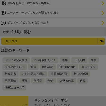
川島なお美と「噂の真相」編集長
ユースケ・サンタマリアが語るうつ体験
ビリギャル“ビリ”じゃなかった？
カテゴリ別に読む
話題のキーワード
メディア定点観測
アベを倒したい！
築地
山口真由
障害
ブラ弁は見た！
派遣
阿部花恵
月刊Hanada
南スーダン
行政文書
この世界の片隅に
日露首脳会談
新しい地図
平昌五輪
事故
岸博幸
談合
火垂るの墓
解散
NHKニュース7
リテラをフォローする
フォローすると、タイムラインで