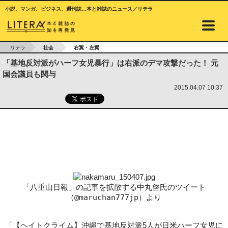
小説、マンガ、ビジネス、週刊誌…本と雑誌のニュース／リテラ
リテラ
社会
右翼・左翼
「基地反対派がハーフ女児暴行」は右派のデマ攻撃だった！ 元
国会議員も関与
2015.04.07 10:37
「八重山日報」の記事を拡散する中丸啓氏のツイート
（@maruchan777jp）より
「【ヘイトクライム】沖縄で基地反対派5人が日米ハーフ女児に