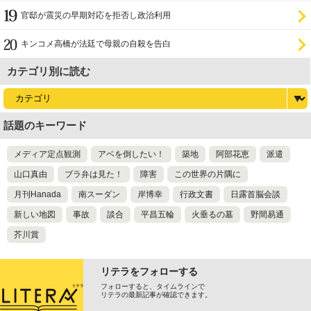
官邸が震災の早期対応を拒否し政治利用
キンコメ高橋が法廷で母親の自殺を告白
カテゴリ別に読む
話題のキーワード
メディア定点観測
アベを倒したい！
築地
阿部花恵
派遣
山口真由
ブラ弁は見た！
障害
この世界の片隅に
月刊Hanada
南スーダン
岸博幸
行政文書
日露首脳会談
新しい地図
事故
談合
平昌五輪
火垂るの墓
野間易通
芥川賞
リテラをフォローする
フォローすると、タイムラインで
リテラの最新記事が確認できます。