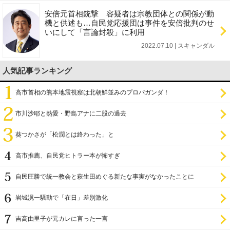
安倍元首相銃撃 容疑者は宗教団体との関係が動
機と供述も…自民党応援団は事件を安倍批判のせ
いにして「言論封殺」に利用
2022.07.10 | スキャンダル
人気記事ランキング
高市首相の熊本地震視察は北朝鮮並みのプロパガンダ！
市川沙耶と熱愛・野島アナに二股の過去
葵つかさが「松潤とは終わった」と
高市推薦、自民党ヒトラー本が怖すぎ
自民圧勝で統一教会と萩生田めぐる新たな事実がなかったことに
岩城滉一騒動で「在日」差別激化
吉高由里子が元カレに言った一言