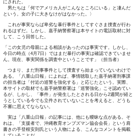
にされた。
男たちは「何でアメリカ人がこんなところにいる」と凄んだ
という。女の子に大きなけがはなかった。〉
これが事実ならば卑劣な暴行事件としてすぐさま捜査が行わ
れるはずだ。しかし、嘉手納警察署は本サイトの電話取材に対
して、こう回答した。
「この女児の母親による相談があったのは事実です。しかし、
今日の時点（4月7日）ではまだ暴行の事実は確認できていませ
ん。現在、事実関係を調査中ということです」（担当者）
つまり、まだ刑事事件として捜査すら始まっていないわけで
ある。「八重山日報」によれば、事情聴取した嘉手納署刑事課
の担当者は「付近の巡警を強化する」と応じたという。実際、
本サイトの取材でも嘉手納警察署は「巡警強化」こそ認めてい
るが、しかし、「事件」が発生したとされる日から2週間が経と
うとしている今でも立件されていないことを考えると、どうも
不審に思えてならない。
実は「八重山日報」の記事には、他にも曖昧な点がある。そ
れは、「支援者で、沖縄教育オンブズマン協会会長」という肩
書きの手登根安則氏という人物による、こんなコメントを掲載
していることだ。