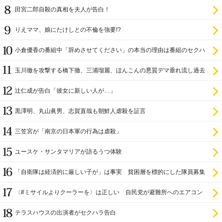
田宮二郎自殺の真相を夫人が告白！
りえママ、娘にたけしとの不倫を強要!?
小倉優香の番組中「辞めさせてください」の本当の理由は番組のセクハ
ラ
玉川徹を攻撃する橋下徹、三浦瑠麗、ほんこんの悪質デマ垂れ流し過去
辻仁成が告白「彼女に新しい人が…」
黒澤明、丸山眞男、志賀直哉も朝鮮人虐殺を証言
三笠宮が「南京の日本軍の行為は虐殺」
ユースケ・サンタマリアが語るうつ体験
「自衛隊は経済的に厳しい子が」は事実 貧困層を標的にした隊員募集
〈#ミサイルよりクーラーを〉は正しい 自民党が避難所へのエアコン
設置を遅らせてきた
テラスハウスの出演者がセクハラ告白