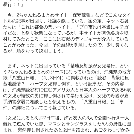
暴行！！」
今、2ちゃんねるまとめサイト「保守速報」などでこんなタイ
トルの記事が出回り、物議を醸している。案の定、ネット右翼
たちは「これは都合の悪いヘイト」「プロ市民は本当にキチガ
イだな」と祭り状態になっているが、本サイトが関係各所を取
材してみたところ、ここには右派のデマゴギーが介入している
ことがわかった。今回、その経緯が判明したので、少し長くな
るが、順をおって説明しよう。
まず、ネットに出回っている「基地反対派が女児暴行」とい
う2ちゃんねるまとめのソースになっているのは、沖縄県の地方
紙「八重山日報」（4月3日付）に掲載された「読谷 背景に反
基地感情？ ハーフ女児押し倒す」という記事だ。その内容
は、沖縄県読谷村に住むアメリカ人と日本人のハーフである6歳
の女児が複数の男に押し倒されて暴行を受け、女児の母親が嘉
手納警察署に相談したと伝えるもの。「八重山日報」は「事
件」の詳細についてこう報じている。
〈女児によると3月27日午後、姉と友人の3人で公園へ行き一人
離れて遊んでいた際、マスクとサングラスをした5人の男性に囲
まれ、 突然押し倒されたあと腹部を踏まれ、あごをわしづかみ