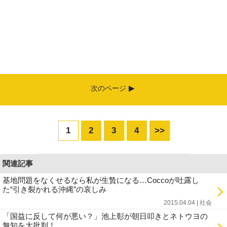
次のページ
1
2
3
4
>>
関連記事
基地問題をなくせるなら私が生贄になる…Coccoが吐露し
た“引き裂かれる沖縄”の哀しみ
2015.04.04 | 社会
「国益に反して何が悪い？」池上彰が朝日叩きとネトウヨの
無知を大批判！