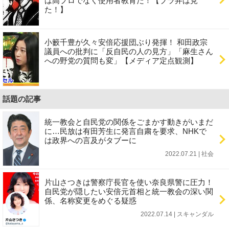
は高プロでなく使用者教育だ！【ブラ弁は見
た！】
小籔千豊が久々安倍応援団ぶり発揮！ 和田政宗
議員への批判に「反自民の人の見方」「麻生さん
への野党の質問も変」【メディア定点観測】
話題の記事
統一教会と自民党の関係をごまかす動きがいまだ
に…民放は有田芳生に発言自粛を要求、NHKで
は政界への言及がタブーに
2022.07.21 | 社会
片山さつきは警察庁長官を使い奈良県警に圧力！
自民党が隠したい安倍元首相と統一教会の深い関
係、名称変更をめぐる疑惑
2022.07.14 | スキャンダル