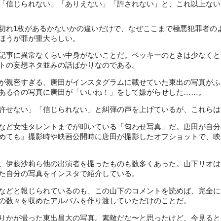
「信じられない」「ありえない」「許されない」と、これ以上ない
れ1枚があるかないかの違いだけで、なぜここまで極悪犯罪者の
ほうが罪が重大らしい。
事に異常なくらい中身がないことだ。ベッキーのときは少なくとも
トの妄想ネタ並みの話ばかりなのである。
親密すぎる、唐田がインスタグラムに載せていた東出の写真がふた
ある杏の写真に唐田が「いいね！」をして嫌がらせした……。
許せない」「信じられない」と糾弾の声を上げているが、これらは
など女性タレントまでが叩いている「匂わせ写真」だ。唐田が自分
めても』撮影時や映画公開時に唐田が撮影したオフショットで、映
、伊藤沙莉ら他の出演者を撮ったものも数多くあった。山下リオは
た自分の写真をインスタで紹介している。
などと報じられているのも、この山下のコメントを読めば、完全に
の数々を収めたアルバムを作り渡していただけのことだ。
りかが撮った東出昌大の写真。素敵だな〜と思ったけど、今見ると