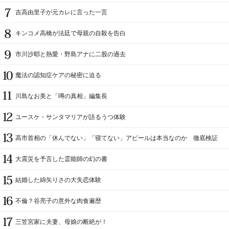
吉高由里子が元カレに言った一言
キンコメ高橋が法廷で母親の自殺を告白
市川沙耶と熱愛・野島アナに二股の過去
魔法の認知症ケアの秘密に迫る
川島なお美と「噂の真相」編集長
ユースケ・サンタマリアが語るうつ体験
高市首相の「休んでない」「寝てない」アピールは本当なのか 徹底検証
大震災を予言した霊能師の幻の書
結婚した綿矢りさの大失恋体験
不倫？谷亮子の意外な肉食遍歴
三笠宮家に夫妻、母娘の断絶が！