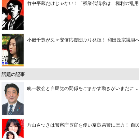
竹中平蔵だけじゃない！「残業代請求は、権利の乱用
小籔千豊が久々安倍応援団ぶり発揮！ 和田政宗議員
話題の記事
統一教会と自民党の関係をごまかす動きがいまだに…
片山さつきは警察庁長官を使い奈良県警に圧力！ 自