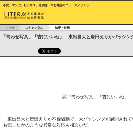
小説、マンガ、ビジネス、週刊誌…本と雑誌のニュース／リテラ
リテラ
スキャンダル
熱愛・破局
「匂わせ写真」「杏にいいね」…東出昌大と唐田えりかバッシン
東出昌大と唐田えりか不倫騒動で、大バッシングが展開されてい
も犯したかのような異常な対応も相次いだ。