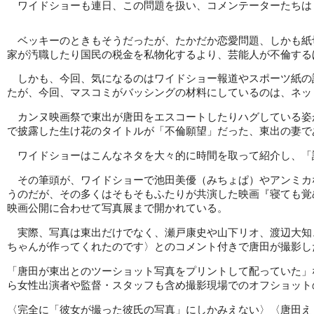
ワイドショーも連日、この問題を扱い、コメンテーターたちは
ベッキーのときもそうだったが、たかだか恋愛問題、しかも紙切
家が汚職したり国民の税金を私物化するより、芸能人が不倫する
しかも、今回、気になるのはワイドショー報道やスポーツ紙の記
たが、今回、マスコミがバッシングの材料にしているのは、ネッ
カンヌ映画祭で東出が唐田をエスコートしたりハグしている姿が
で披露した生け花のタイトルが「不倫願望」だった、東出の妻で
ワイドショーはこんなネタを大々的に時間を取って紹介し、「
その筆頭が、ワイドショーで池田美優（みちょぱ）やアンミカ
うのだが、その多くはそもそもふたりが共演した映画『寝ても覚
映画公開に合わせて写真展まで開かれている。
実際、写真は東出だけでなく、瀬戸康史や山下リオ、渡辺大知
ちゃんが作ってくれたのです〉とのコメント付きで唐田が撮影し
「唐田が東出とのツーショット写真をプリントして配っていた」
ら女性出演者や監督・スタッフも含め撮影現場でのオフショット
〈完全に「彼女が撮った彼氏の写真」にしかみえない〉〈唐田え