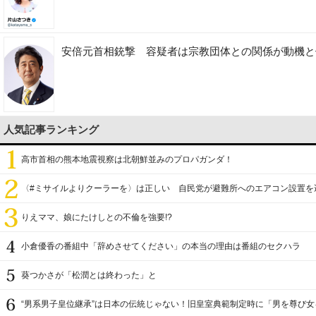
安倍元首相銃撃 容疑者は宗教団体との関係が動機と
人気記事ランキング
高市首相の熊本地震視察は北朝鮮並みのプロパガンダ！
〈#ミサイルよりクーラーを〉は正しい 自民党が避難所へのエアコン設置を
りえママ、娘にたけしとの不倫を強要!?
小倉優香の番組中「辞めさせてください」の本当の理由は番組のセクハラ
葵つかさが「松潤とは終わった」と
“男系男子皇位継承”は日本の伝統じゃない！旧皇室典範制定時に「男を尊び女