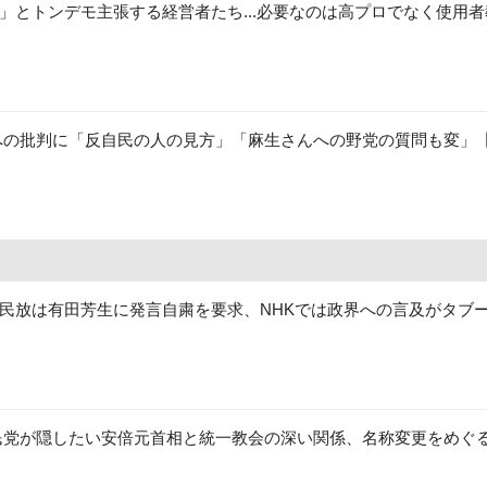
」とトンデモ主張する経営者たち...必要なのは高プロでなく使用
への批判に「反自民の人の見方」「麻生さんへの野党の質問も変」
民放は有田芳生に発言自粛を要求、NHKでは政界への言及がタブ
民党が隠したい安倍元首相と統一教会の深い関係、名称変更をめぐ