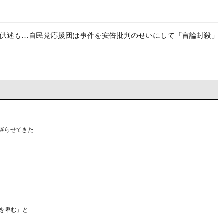
供述も…自民党応援団は事件を安倍批判のせいにして「言論封殺
遅らせてきた
を卑む」と