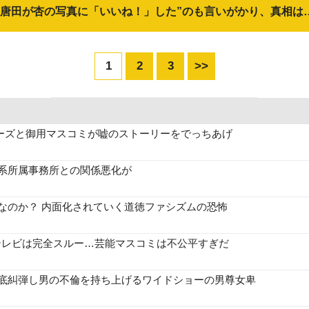
“唐田が杏の写真に「いいね！」した”のも言いがかり、真相は
1
2
3
>>
ーズと御用マスコミが嘘のストーリーをでっちあげ
系所属事務所との関係悪化が
なのか？ 内面化されていく道徳ファシズムの恐怖
テレビは完全スルー…芸能マスコミは不公平すぎだ
徹底糾弾し男の不倫を持ち上げるワイドショーの男尊女卑