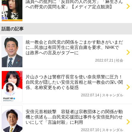
議員への批判に「反自民の人の見方」「麻生さん
への野党の質問も変」【メディア定点観測】
話題の記事
統一教会と自民党の関係をごまかす動きがいまだ
に…民放は有田芳生に発言自粛を要求、NHKで
は政界への言及がタブーに
2022.07.21 | 社会
片山さつきは警察庁長官を使い奈良県警に圧力！
自民党が隠したい安倍元首相と統一教会の深い関
係、名称変更をめぐる疑惑
2022.07.14 | スキャンダル
安倍元首相銃撃 容疑者は宗教団体との関係が動
機と供述も…自民党応援団は事件を安倍批判のせ
いにして「言論封殺」に利用
2022.07.10 | スキャンダル