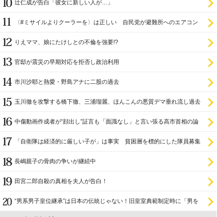
辻仁成が告白「彼女に新しい人が…」
〈#ミサイルよりクーラーを〉は正しい 自民党が避難所へのエアコン
設置を遅らせてきた
りえママ、娘にたけしとの不倫を強要!?
官邸が震災の早期対応を拒否し政治利用
市川沙耶と熱愛・野島アナに二股の過去
玉川徹を攻撃する橋下徹、三浦瑠麗、ほんこんの悪質デマ垂れ流し過去
中傷動画作成者が“顔出し”証言も「面識なし」と言い張る高市首相の論
理破綻
「自衛隊は経済的に厳しい子が」は事実 貧困層を標的にした隊員募集
長嶋親子の骨肉の争いが継続中
田宮二郎自殺の真相を夫人が告白！
“男系男子皇位継承”は日本の伝統じゃない！旧皇室典範制定時に「男を
尊び女を卑む」と