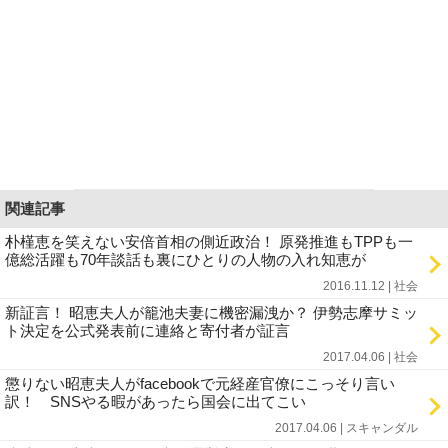
関連記事
朴槿恵を笑えない安倍首相の側近政治！ 原発推進もTPPも一
億総活躍も70年談話も裏にひとりの人物の入れ知恵が
2016.11.12 | 社会
新証言！ 昭恵夫人が籠池夫妻に機密漏洩か？ 伊勢志摩サミッ
ト決定を公式発表前に連絡と寄付者が証言
2017.04.06 | 社会
懲りない昭恵夫人がfacebookで元経産官僚にこっそり言い
訳！ SNSやる暇があったら国会に出てこい
2017.04.06 | スキャンダル