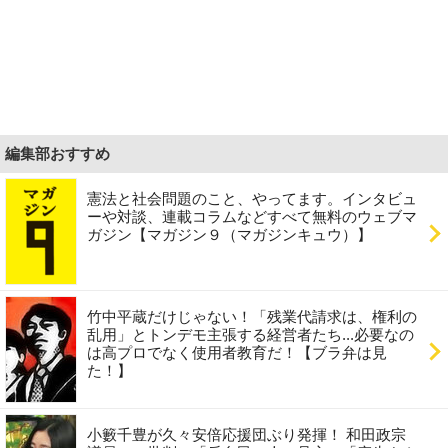
編集部おすすめ
憲法と社会問題のこと、やってます。インタビュ
ーや対談、連載コラムなどすべて無料のウェブマ
ガジン【マガジン９（マガジンキュウ）】
竹中平蔵だけじゃない！「残業代請求は、権利の
乱用」とトンデモ主張する経営者たち...必要なの
は高プロでなく使用者教育だ！【ブラ弁は見
た！】
小籔千豊が久々安倍応援団ぶり発揮！ 和田政宗