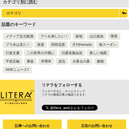
カテゴリ別に読む
話題のキーワード
メディア定点観測
アベを倒したい！
築地
山口真由
障害
ブラ弁は見た！
派遣
阿部花恵
月刊Hanada
南スーダン
行政文書
この世界の片隅に
日露首脳会談
新しい地図
平昌五輪
事故
岸博幸
談合
火垂るの墓
解散
NHKニュース7
リテラをフォローする
フォローすると、タイムラインで
リテラの最新記事が確認できます。
記事へのお問い合わせ
広告のお問い合わせ