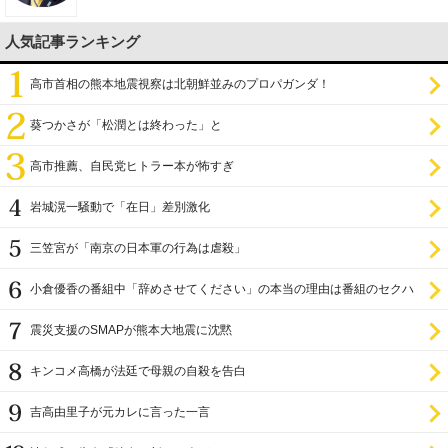
人気記事ランキング
高市首相の熊本地震視察は北朝鮮並みのプロパガンダ！
葵つかさが「松潤とは終わった」と
高市推薦、自民党ヒトラー本が怖すぎ
岩城滉一騒動で「在日」差別激化
三笠宮が「南京の日本軍の行為は虐殺」
小倉優香の番組中「辞めさせてください」の本当の理由は番組のセクハ
ラ
震災支援のSMAPが熊本大地震に沈黙
キンコメ高橋が法廷で母親の自殺を告白
吉高由里子が元カレに言った一言