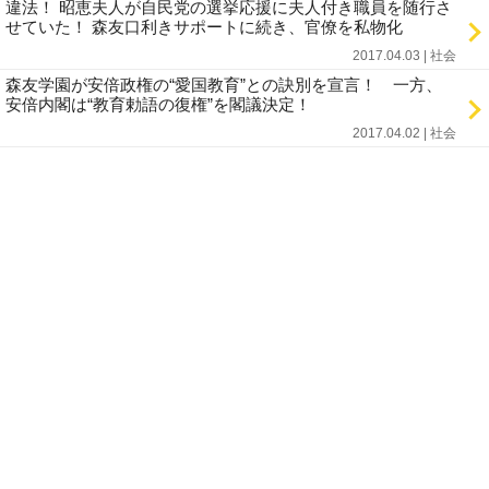
違法！ 昭恵夫人が自民党の選挙応援に夫人付き職員を随行さ
せていた！ 森友口利きサポートに続き、官僚を私物化
2017.04.03 | 社会
森友学園が安倍政権の“愛国教育”との訣別を宣言！ 一方、
安倍内閣は“教育勅語の復権”を閣議決定！
2017.04.02 | 社会