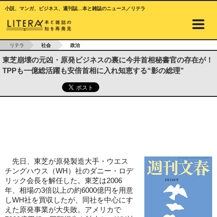
小説、マンガ、ビジネス、週刊誌…本と雑誌のニュース／リテラ
リテラ
社会
政治
東芝崩壊の元凶・原発ビジネスの裏に今井首相秘書官の存在が！
TPPも一億総活躍も安倍首相に入れ知恵する“影の総理”
先日、東芝が原発製造大手・ウエス
チングハウス（WH）社のダニー・ロデ
リック会長を解任した。東芝は2006
年、相場の3倍以上の約6000億円を用意
しWH社を買収したが、同社を中心にす
えた原発事業が大失敗。アメリカで