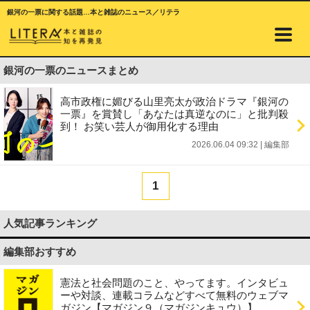
銀河の一票に関する話題…本と雑誌のニュース／リテラ
銀河の一票のニュースまとめ
高市政権に媚びる山里亮太が政治ドラマ『銀河の
一票』を賞賛し「あなたは真逆なのに」と批判殺
到！ お笑い芸人が御用化する理由
2026.06.04 09:32
|
編集部
1
人気記事ランキング
編集部おすすめ
憲法と社会問題のこと、やってます。インタビュ
ーや対談、連載コラムなどすべて無料のウェブマ
ガジン【マガジン９（マガジンキュウ）】