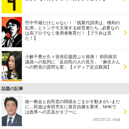
竹中平蔵だけじゃない！「残業代請求は、権利の
乱用」とトンデモ主張する経営者たち...必要なの
は高プロでなく使用者教育だ！【ブラ弁は見
た！】
小籔千豊が久々安倍応援団ぶり発揮！ 和田政宗
議員への批判に「反自民の人の見方」「麻生さん
への野党の質問も変」【メディア定点観測】
話題の記事
統一教会と自民党の関係をごまかす動きがいまだ
に…民放は有田芳生に発言自粛を要求、NHKで
は政界への言及がタブーに
2022.07.21 | 社会