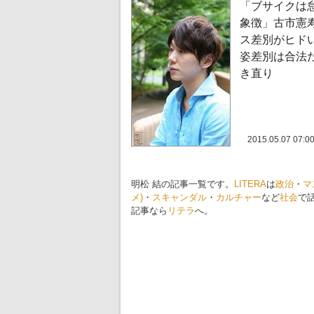
「ブサイクは
象徴」古市憲
ス差別がヒドい
姿差別は合法
き直り
2015.05.07 07:0
明松 結の記事一覧です。
LITERA
は
政治
・
マ
メ)
・
スキャンダル
・
カルチャー
など
社会
で
記事なら
リテラ
へ。