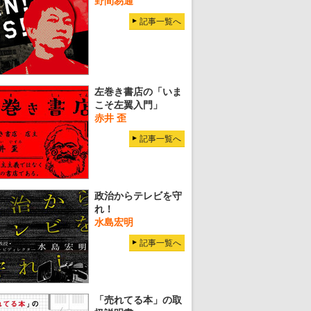
野間易通
記事一覧へ
左巻き書店の「いま
こそ左翼入門」
赤井 歪
記事一覧へ
政治からテレビを守
れ！
水島宏明
記事一覧へ
「売れてる本」の取