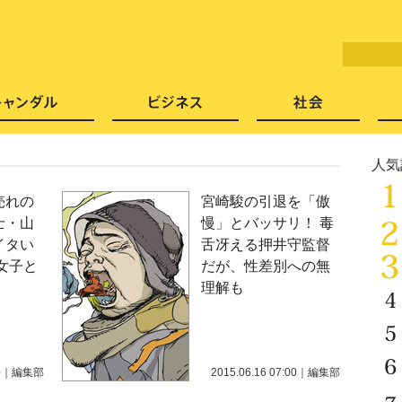
LITERA／リテラ 本と雑誌の
芸能・エンタメ
スキャンダル
ビジネ
人気
売れの
宮崎駿の引退を「傲
士・山
慢」とバッサリ！ 毒
イタい
舌冴える押井守監督
女子と
だが、性差別への無
理解も
0
｜
編集部
2015.06.16 07:00
｜
編集部