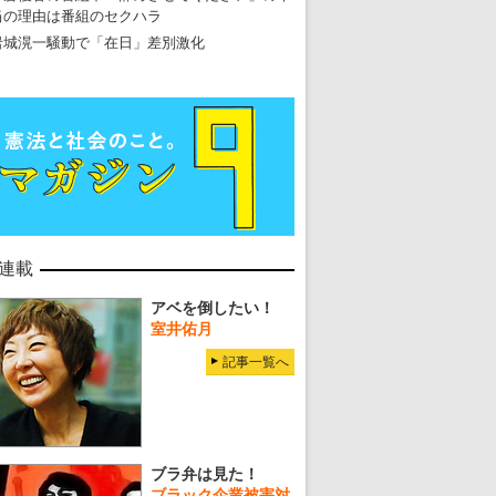
当の理由は番組のセクハラ
岩城滉一騒動で「在日」差別激化
連載
アベを倒したい！
室井佑月
記事一覧へ
ブラ弁は見た！
ブラック企業被害対