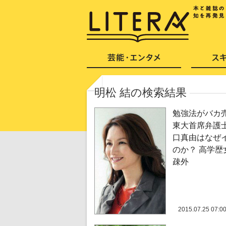
明松 結の検索結果
勉強法がバカ
東大首席弁護
口真由はなぜ
のか？ 高学歴
疎外
2015.07.25 07:0