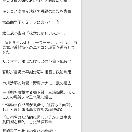
震災支援のSMAPが熊本大地震に沈黙
8
キンコメ高橋が法廷で母親の自殺を告白
9
吉高由里子が元カレに言った一言
10
辻仁成が告白「彼女に新しい人が…」
〈#ミサイルよりクーラーを〉は正しい 自
11
民党が避難所へのエアコン設置を遅らせて
きた
12
りえママ、娘にたけしとの不倫を強要!?
13
官邸が震災の早期対応を拒否し政治利用
14
市川沙耶と熱愛・野島アナに二股の過去
玉川徹を攻撃する橋下徹、三浦瑠麗、ほん
15
こんの悪質デマ垂れ流し過去
中傷動画作成者が“顔出し”証言も「面識な
16
し」と言い張る高市首相の論理破綻
「自衛隊は経済的に厳しい子が」は事実
17
貧困層を標的にした隊員募集
18
長嶋親子の骨肉の争いが継続中