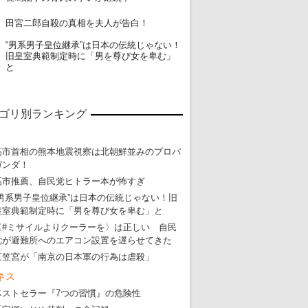
19
田宮二郎自殺の真相を夫人が告白！
“男系男子皇位継承”は日本の伝統じゃない！
20
旧皇室典範制定時に「男を尊び女を卑む」
と
ゴリ別ランキング
高市首相の熊本地震視察は北朝鮮並みのプロパ
ガンダ！
高市推薦、自民党ヒトラー本が怖すぎ
“男系男子皇位継承”は日本の伝統じゃない！旧
皇室典範制定時に「男を尊び女を卑む」と
〈#ミサイルよりクーラーを〉は正しい 自民
党が避難所へのエアコン設置を遅らせてきた
三笠宮が「南京の日本軍の行為は虐殺」
ネス
ベストセラー『7つの習慣』の危険性