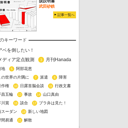
扱説明書
武田砂鉄
記事一覧へ
のキーワード
アベを倒したい！
メディア定点観測
月刊Hanada
3
築地
阿部花恵
5
この世界の片隅に
派遣
障害
7
8
著作権
日露首脳会談
行政文書
10
11
平昌五輪
事故
山口真由
13
14
芥川賞
談合
ブラ弁は見た！
16
17
南スーダン
新しい地図
19
野間易通
解散
21