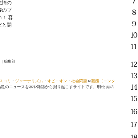
怠惰の
寿のブ
！ 容
だと開
0
｜
編集部
スコミ
・
ジャーナリズム
・
オピニオン
・
社会問題
や
芸能（エンタ
話題のニュースを本や雑誌から掘り起こすサイトです。明松 結の