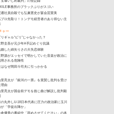
「宝塚いじめ裁判」の全記録
EXILE事務所のブラックぶりがスゴい
電通社員自殺でも弘兼憲史が宴会芸賛美
高プロ先取り！トンデモ経営者のあり得ない主
張
チャー
ビリギャル“ビリ”じゃなかった？
東野圭吾が元少年A手記めぐり抗議
結婚した綿矢りさの大失恋体験
星野源がエッセイで明かしていた音楽が政治に
利用される危険性
女はなぜ岡田斗司夫に引っかかる
山里亮太が『銀河の一票』を賞賛し批判を受け
た理由
山里亮太が国会前デモを捻じ曲げ解説し批判殺
到
日の丸外しU-18日本代表に圧力の政治家に玉川
徹が「学徒出陣か」
小倉優香の番組中「辞めさせてください」の本