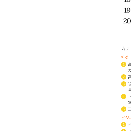
カテ
社会
1
2
3
4
5
ビジ
1