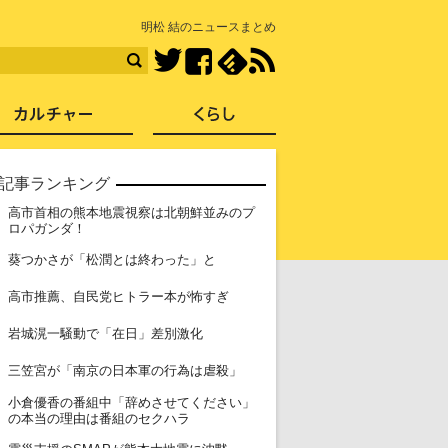
知を再発見
明松 結のニュースまとめ
Facebook
feedly
RSS
Twitter
ス
社会
カルチャー
くらし
記事ランキング
高市首相の熊本地震視察は北朝鮮並みのプ
1
ロパガンダ！
2
葵つかさが「松潤とは終わった」と
3
高市推薦、自民党ヒトラー本が怖すぎ
4
岩城滉一騒動で「在日」差別激化
5
三笠宮が「南京の日本軍の行為は虐殺」
小倉優香の番組中「辞めさせてください」
6
の本当の理由は番組のセクハラ
7