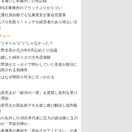
「宝塚いじめ裁判」の全記録
EXILE事務所のブラックぶりがスゴい
電通社員自殺でも弘兼憲史が宴会芸賛美
高プロ先取り！トンデモ経営者のあり得ない主
張
チャー
ビリギャル“ビリ”じゃなかった？
東野圭吾が元少年A手記めぐり抗議
結婚した綿矢りさの大失恋体験
星野源がエッセイで明かしていた音楽が政治に
利用される危険性
女はなぜ岡田斗司夫に引っかかる
山里亮太が『銀河の一票』を賞賛し批判を受け
た理由
山里亮太が国会前デモを捻じ曲げ解説し批判殺
到
日の丸外しU-18日本代表に圧力の政治家に玉川
徹が「学徒出陣か」
小倉優香の番組中「辞めさせてください」の本