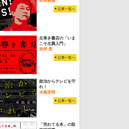
野間易通
記事一覧へ
左巻き書店の「いま
こそ左翼入門」
赤井 歪
記事一覧へ
政治からテレビを守
れ！
水島宏明
記事一覧へ
「売れてる本」の取