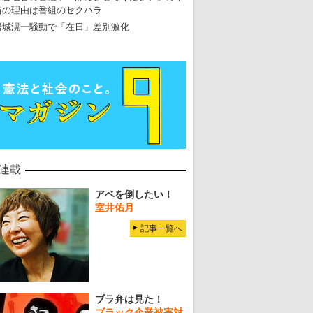
当の理由は番組のセクハラ
岩城滉一騒動で「在日」差別激化
連載
アベを倒したい！
室井佑月
記事一覧へ
ブラ弁は見た！
ブラック企業被害対