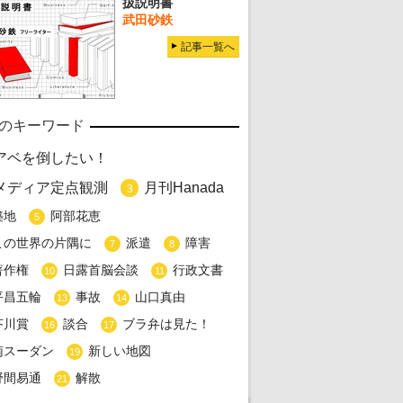
扱説明書
武田砂鉄
記事一覧へ
のキーワード
アベを倒したい！
メディア定点観測
月刊Hanada
3
築地
阿部花恵
5
この世界の片隅に
派遣
障害
7
8
著作権
日露首脳会談
行政文書
10
11
平昌五輪
事故
山口真由
13
14
芥川賞
談合
ブラ弁は見た！
16
17
南スーダン
新しい地図
19
野間易通
解散
21