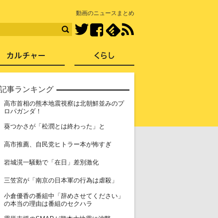
知を再発見
動画のニュースまとめ
Facebook
feedly
RSS
Twitter
ス
社会
カルチャー
くらし
記事ランキング
高市首相の熊本地震視察は北朝鮮並みのプ
1
ロパガンダ！
2
葵つかさが「松潤とは終わった」と
3
高市推薦、自民党ヒトラー本が怖すぎ
4
岩城滉一騒動で「在日」差別激化
5
三笠宮が「南京の日本軍の行為は虐殺」
小倉優香の番組中「辞めさせてください」
6
の本当の理由は番組のセクハラ
7