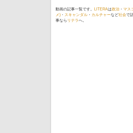
動画の記事一覧です。
LITERA
は
政治
・
マス
メ)
・
スキャンダル
・
カルチャー
など
社会
で
事なら
リテラ
へ。