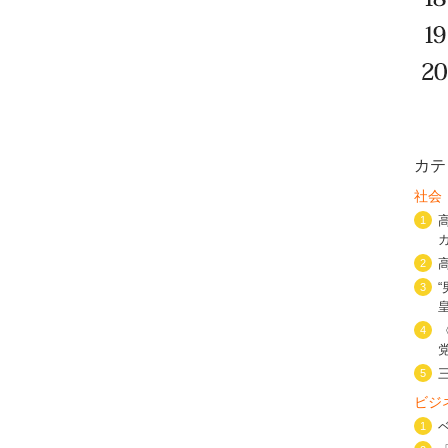
カテ
社会
1
2
3
4
5
ビジ
1