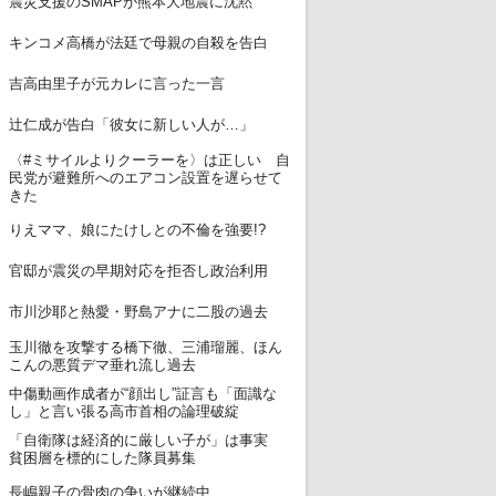
震災支援のSMAPが熊本大地震に沈黙
8
キンコメ高橋が法廷で母親の自殺を告白
9
吉高由里子が元カレに言った一言
10
辻仁成が告白「彼女に新しい人が…」
〈#ミサイルよりクーラーを〉は正しい 自
11
民党が避難所へのエアコン設置を遅らせて
きた
12
りえママ、娘にたけしとの不倫を強要!?
13
官邸が震災の早期対応を拒否し政治利用
14
市川沙耶と熱愛・野島アナに二股の過去
玉川徹を攻撃する橋下徹、三浦瑠麗、ほん
15
こんの悪質デマ垂れ流し過去
中傷動画作成者が“顔出し”証言も「面識な
16
し」と言い張る高市首相の論理破綻
「自衛隊は経済的に厳しい子が」は事実
17
貧困層を標的にした隊員募集
18
長嶋親子の骨肉の争いが継続中