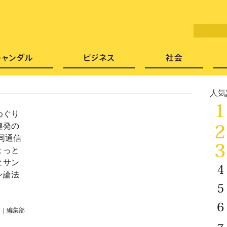
LITERA／リテラ 本と雑誌の
芸能・エンタメ
スキャンダル
ビジネ
人気
めぐり
連発の
同通信
ょっと
とサン
ン論法
1
｜
編集部