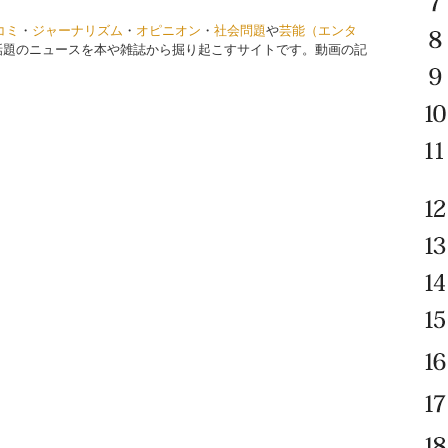
コミ
・
ジャーナリズム
・
オピニオン
・
社会問題
や
芸能（エンタ
話題のニュースを本や雑誌から掘り起こすサイトです。動画の記