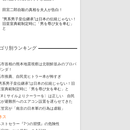
19
田宮二郎自殺の真相を夫人が告白！
“男系男子皇位継承”は日本の伝統じゃない！
20
旧皇室典範制定時に「男を尊び女を卑む」
と
ゴリ別ランキング
高市首相の熊本地震視察は北朝鮮並みのプロパ
ガンダ！
高市推薦、自民党ヒトラー本が怖すぎ
“男系男子皇位継承”は日本の伝統じゃない！旧
皇室典範制定時に「男を尊び女を卑む」と
〈#ミサイルよりクーラーを〉は正しい 自民
党が避難所へのエアコン設置を遅らせてきた
三笠宮が「南京の日本軍の行為は虐殺」
ネス
ベストセラー『7つの習慣』の危険性