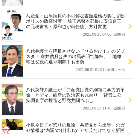
共産党・山添議員の不可解な書類送検の裏に官邸
ポリスの政権忖度！ 埼玉県警本部長に安倍晋三
の元秘書官・原和也が就任後、方針変更
2021.09.25 04:00
|
編集部
八代弁護士を降板させない『ひるおび！』のダブ
スタ！ 室井佑月は夫の出馬表明で降板、上地雄
輔は父親の選挙期間中も出演
2021.09.21 01:01
|
本田コッペ
八代英輝弁護士が「共産党は党の綱領に暴力的革
命」とデマ、維新の政治家も丸乗り！ 背景に公
安調査庁の捏造と野党共闘つぶし
2021.09.13 11:40
|
編集部
小泉今日子が怒りの反論「共産党から出馬」のガ
セ情報は“内調”の仕掛けか アサ芸だけでなく新潮