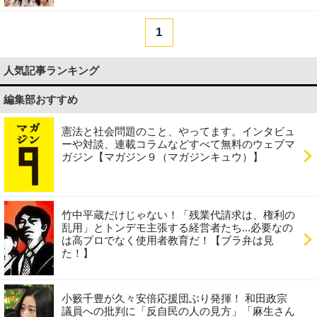
1
人気記事ランキング
編集部おすすめ
憲法と社会問題のこと、やってます。インタビュ
ーや対談、連載コラムなどすべて無料のウェブマ
ガジン【マガジン９（マガジンキュウ）】
竹中平蔵だけじゃない！「残業代請求は、権利の
乱用」とトンデモ主張する経営者たち...必要なの
は高プロでなく使用者教育だ！【ブラ弁は見
た！】
小籔千豊が久々安倍応援団ぶり発揮！ 和田政宗
議員への批判に「反自民の人の見方」「麻生さん