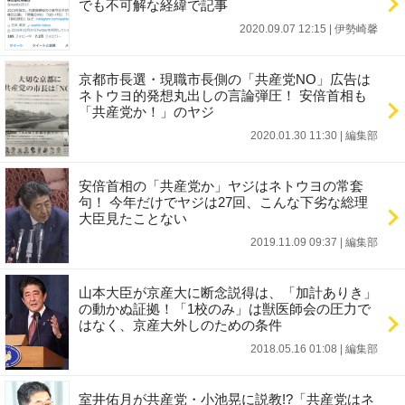
でも不可解な経緯で記事
2020.09.07 12:15
|
伊勢崎馨
京都市長選・現職市長側の「共産党NO」広告は
ネトウヨ的発想丸出しの言論弾圧！ 安倍首相も
「共産党か！」のヤジ
2020.01.30 11:30
|
編集部
安倍首相の「共産党か」ヤジはネトウヨの常套
句！ 今年だけでヤジは27回、こんな下劣な総理
大臣見たことない
2019.11.09 09:37
|
編集部
山本大臣が京産大に断念説得は、「加計ありき」
の動かぬ証拠！「1校のみ」は獣医師会の圧力で
はなく、京産大外しのための条件
2018.05.16 01:08
|
編集部
室井佑月が共産党・小池晃に説教!?「共産党はネ