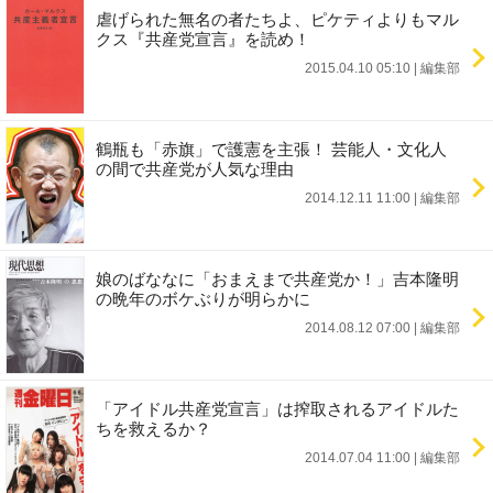
虐げられた無名の者たちよ、ピケティよりもマル
クス『共産党宣言』を読め！
2015.04.10 05:10
|
編集部
鶴瓶も「赤旗」で護憲を主張！ 芸能人・文化人
の間で共産党が人気な理由
2014.12.11 11:00
|
編集部
娘のばななに「おまえまで共産党か！」吉本隆明
の晩年のボケぶりが明らかに
2014.08.12 07:00
|
編集部
「アイドル共産党宣言」は搾取されるアイドルた
ちを救えるか？
2014.07.04 11:00
|
編集部