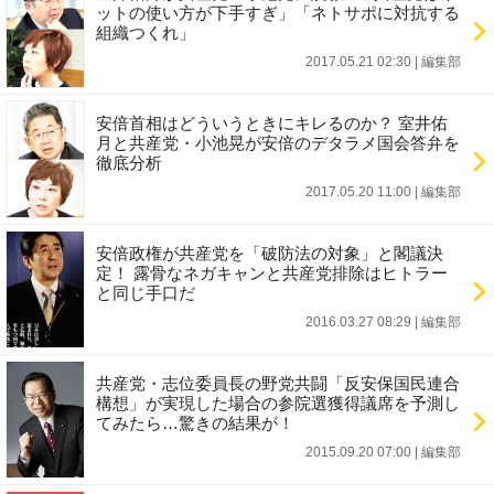
ットの使い方が下手すぎ」「ネトサポに対抗する
組織つくれ」
2017.05.21 02:30
|
編集部
安倍首相はどういうときにキレるのか？ 室井佑
月と共産党・小池晃が安倍のデタラメ国会答弁を
徹底分析
2017.05.20 11:00
|
編集部
安倍政権が共産党を「破防法の対象」と閣議決
定！ 露骨なネガキャンと共産党排除はヒトラー
と同じ手口だ
2016.03.27 08:29
|
編集部
共産党・志位委員長の野党共闘「反安保国民連合
構想」が実現した場合の参院選獲得議席を予測し
てみたら…驚きの結果が！
2015.09.20 07:00
|
編集部