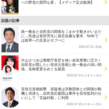
への野党の質問も変」【メディア定点観測】
話題の記事
統一教会と自民党の関係をごまかす動きがいまだ
に…民放は有田芳生に発言自粛を要求、NHKで
は政界への言及がタブーに
2022.07.21 | 社会
片山さつきは警察庁長官を使い奈良県警に圧力！
自民党が隠したい安倍元首相と統一教会の深い関
係、名称変更をめぐる疑惑
2022.07.14 | スキャンダル
安倍元首相銃撃 容疑者は宗教団体との関係が動
機と供述も…自民党応援団は事件を安倍批判のせ
いにして「言論封殺」に利用
2022.07.10 | スキャンダル