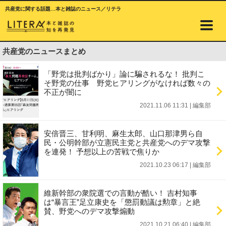
共産党に関する話題…本と雑誌のニュース／リテラ
共産党のニュースまとめ
「野党は批判ばかり」論に騙されるな！ 批判こ
そ野党の仕事 野党ヒアリングがなければ数々の
不正が闇に
2021.11.06 11:31
|
編集部
安倍晋三、甘利明、麻生太郎、山口那津男ら自
民・公明幹部が立憲民主党と共産党へのデマ攻撃
を連発！ 予想以上の苦戦で焦りか
2021.10.23 06:17
|
編集部
維新幹部の衆院選での言動が酷い！ 吉村知事
は“暴言王”足立康史を「懲罰動議は勲章」と絶
賛、野党へのデマ攻撃煽動
2021.10.21 06:40
|
編集部