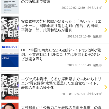
の芸術観まで披露
2019.10.02 12:59
|
小杉みすず
安倍政権の芸術検閲が始まった！「あいちトリエ
ンナーレ」補助金取り消しを町山智浩、内田樹、
平野啓一郎、想田和弘らが批判
2019.09.27 10:49
|
編集部
DHC“韓国で商売しながら嫌韓ヘイト”に批判が殺
到、不買運動に！ DHCコリアは謝罪もDHCテレ
ビは開き直り
2019.08.16 11:49
|
編集部
エヴァ貞本義行、くるり岸田繁まで…あいちトリ
エン“慰安婦像”攻撃で露呈した無自覚なヘイト、
表現の自由の矮小化
2019.08.12 07:04
|
小杉みすず
大村知事が「公権力こそ表現の自由を尊重」の真