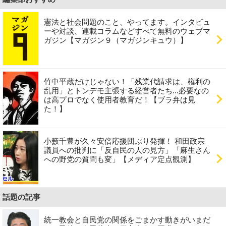
憲法と社会問題のこと、やってます。インタビュ
ーや対談、連載コラムなどすべて無料のウェブマ
ガジン【マガジン９（マガジンキュウ）】
竹中平蔵だけじゃない！「残業代請求は、権利の
乱用」とトンデモ主張する経営者たち...必要なの
は高プロでなく使用者教育だ！【ブラ弁は見
た！】
小籔千豊が久々安倍応援団ぶり発揮！ 和田政宗
議員への批判に「反自民の人の見方」「麻生さん
への野党の質問も変」【メディア定点観測】
話題の記事
統一教会と自民党の関係をごまかす動きがいまだ