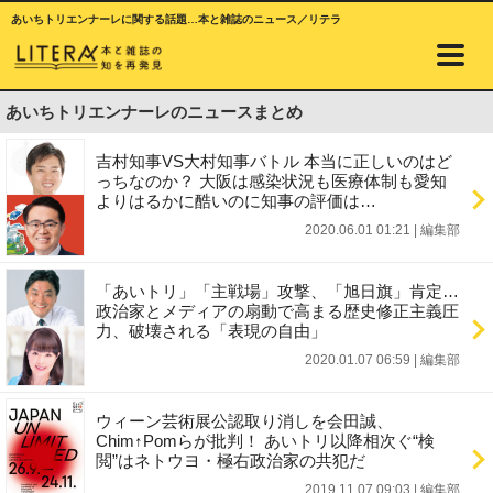
あいちトリエンナーレに関する話題…本と雑誌のニュース／リテラ
あいちトリエンナーレのニュースまとめ
吉村知事VS大村知事バトル 本当に正しいのはど
っちなのか？ 大阪は感染状況も医療体制も愛知
よりはるかに酷いのに知事の評価は…
2020.06.01 01:21
|
編集部
「あいトリ」「主戦場」攻撃、「旭日旗」肯定…
政治家とメディアの扇動で高まる歴史修正主義圧
力、破壊される「表現の自由」
2020.01.07 06:59
|
編集部
ウィーン芸術展公認取り消しを会田誠、
Chim↑Pomらが批判！ あいトリ以降相次ぐ“検
閲”はネトウヨ・極右政治家の共犯だ
2019.11.07 09:03
|
編集部