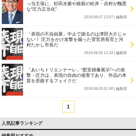
っ当主張に、杉田水脈や維新の松井・吉村が醜悪
な“圧力正当化”
2019.08.07 12:07
|
編集部
「表現の不自由展」中止で謝るのは津田大介じゃ
ない！ 圧力をかけ攻撃を煽った菅官房長官と河
村たかし市長だ
2019.08.05 11:34
|
編集部
「あいちトリエンナーレ」“慰安婦像展示”への攻
撃・圧力は、表現の自由の侵害であり、作品の本
質を歪曲するフェイクだ
2019.08.03 01:40
|
編集部
1
人気記事ランキング
編集部おすすめ