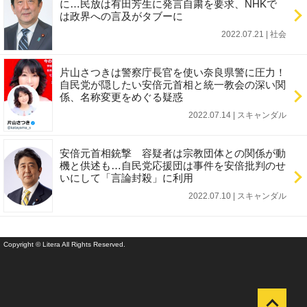
に…民放は有田芳生に発言自粛を要求、NHKで
は政界への言及がタブーに
2022.07.21 | 社会
片山さつきは警察庁長官を使い奈良県警に圧力！
自民党が隠したい安倍元首相と統一教会の深い関
係、名称変更をめぐる疑惑
2022.07.14 | スキャンダル
安倍元首相銃撃 容疑者は宗教団体との関係が動
機と供述も…自民党応援団は事件を安倍批判のせ
いにして「言論封殺」に利用
2022.07.10 | スキャンダル
Copyright © Litera All Rights Reserved.