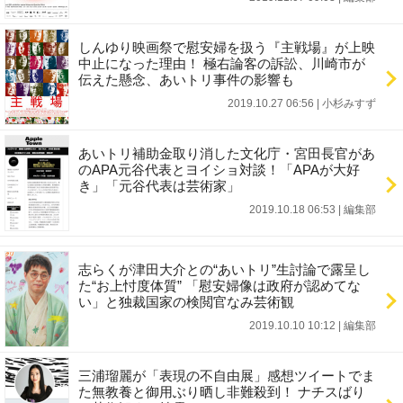
しんゆり映画祭で慰安婦を扱う『主戦場』が上映
中止になった理由！ 極右論客の訴訟、川崎市が
伝えた懸念、あいトリ事件の影響も
2019.10.27 06:56
|
小杉みすず
あいトリ補助金取り消した文化庁・宮田長官があ
のAPA元谷代表とヨイショ対談！「APAが大好
き」「元谷代表は芸術家」
2019.10.18 06:53
|
編集部
志らくが津田大介との“あいトリ”生討論で露呈し
た“お上忖度体質” 「慰安婦像は政府が認めてな
い」と独裁国家の検閲官なみ芸術観
2019.10.10 10:12
|
編集部
三浦瑠麗が「表現の不自由展」感想ツイートでま
た無教養と御用ぶり晒し非難殺到！ ナチスばり