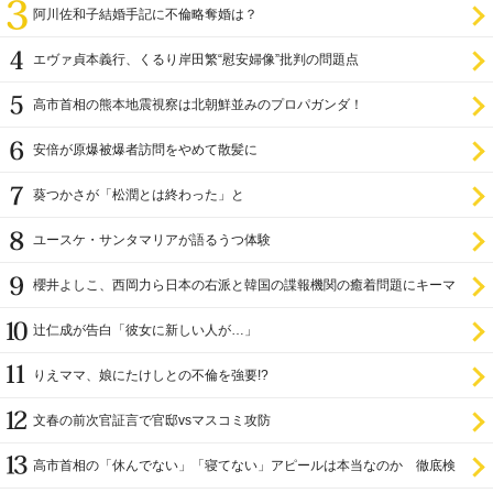
阿川佐和子結婚手記に不倫略奪婚は？
エヴァ貞本義行、くるり岸田繁“慰安婦像”批判の問題点
高市首相の熊本地震視察は北朝鮮並みのプロパガンダ！
安倍が原爆被爆者訪問をやめて散髪に
葵つかさが「松潤とは終わった」と
ユースケ・サンタマリアが語るうつ体験
櫻井よしこ、西岡力ら日本の右派と韓国の諜報機関の癒着問題にキーマ
ン
辻仁成が告白「彼女に新しい人が…」
りえママ、娘にたけしとの不倫を強要!?
文春の前次官証言で官邸vsマスコミ攻防
高市首相の「休んでない」「寝てない」アピールは本当なのか 徹底検