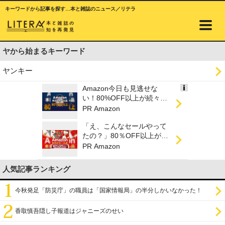
キーワードから記事を探す…本と雑誌のニュース／リテラ
ヤから始まるキーワード
ヤンキー
Amazon今日も見逃せな
Ads
い！80%OFF以上が続々登
by
場
PR Amazon
logly
「え、こんなセールやって
たの？」80％OFF以上が
続々登場！Amazonの本気
PR Amazon
が...
人気記事ランキング
今秋発足「防災庁」の職員は「国家情報局」の半分しかいなかった！
香取慎吾隠し子報道はジャニーズのせい