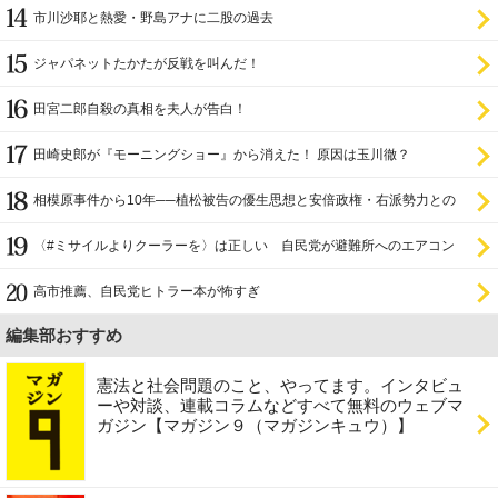
証
市川沙耶と熱愛・野島アナに二股の過去
ジャパネットたかたが反戦を叫んだ！
田宮二郎自殺の真相を夫人が告白！
田崎史郎が『モーニングショー』から消えた！ 原因は玉川徹？
相模原事件から10年──植松被告の優生思想と安倍政権・右派勢力との
関係
〈#ミサイルよりクーラーを〉は正しい 自民党が避難所へのエアコン
設置を遅らせてきた
高市推薦、自民党ヒトラー本が怖すぎ
編集部おすすめ
憲法と社会問題のこと、やってます。インタビュ
ーや対談、連載コラムなどすべて無料のウェブマ
ガジン【マガジン９（マガジンキュウ）】