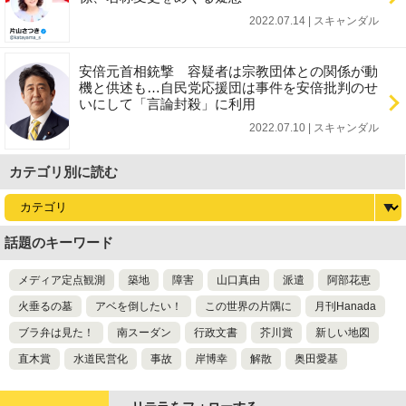
2022.07.14 | スキャンダル
安倍元首相銃撃 容疑者は宗教団体との関係が動
機と供述も…自民党応援団は事件を安倍批判のせ
いにして「言論封殺」に利用
2022.07.10 | スキャンダル
カテゴリ別に読む
話題のキーワード
メディア定点観測
築地
障害
山口真由
派遣
阿部花恵
火垂るの墓
アベを倒したい！
この世界の片隅に
月刊Hanada
ブラ弁は見た！
南スーダン
行政文書
芥川賞
新しい地図
直木賞
水道民営化
事故
岸博幸
解散
奥田愛基