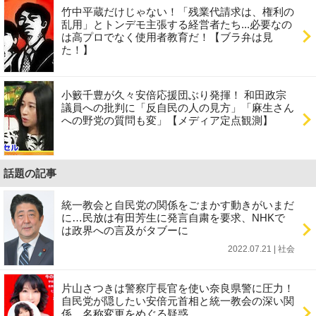
竹中平蔵だけじゃない！「残業代請求は、権利の
乱用」とトンデモ主張する経営者たち...必要なの
は高プロでなく使用者教育だ！【ブラ弁は見
た！】
小籔千豊が久々安倍応援団ぶり発揮！ 和田政宗
議員への批判に「反自民の人の見方」「麻生さん
への野党の質問も変」【メディア定点観測】
話題の記事
統一教会と自民党の関係をごまかす動きがいまだ
に…民放は有田芳生に発言自粛を要求、NHKで
は政界への言及がタブーに
2022.07.21 | 社会
片山さつきは警察庁長官を使い奈良県警に圧力！
自民党が隠したい安倍元首相と統一教会の深い関
係、名称変更をめぐる疑惑