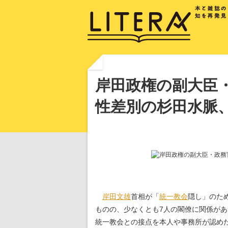
岸田政権の副大臣・
性差別の杉田水脈、
岸田文雄
首相が「
統一教会
隠し」のた
ものの、少なくとも7人の閣僚に関係があ
統一教会との接点を本人や事務所が認め