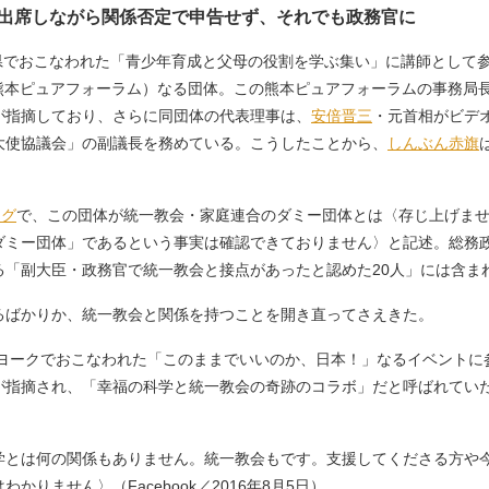
出席しながら関係否定で申告せず、それでも政務官に
本県でおこなわれた「青少年育成と父母の役割を学ぶ集い」に講師として
人熊本ピュアフォーラム）なる団体。この熊本ピュアフォーラムの事務局
が指摘しており、さらに同団体の代表理事は、
安倍晋三
・元首相がビデ
大使協議会」の副議長を務めている。こうしたことから、
しんぶん赤旗
ログ
で、この団体が統一教会・家庭連合のダミー団体とは〈存じ上げま
ダミー団体」であるという事実は確認できておりません〉と記述。総務
る「副大臣・政務官で統一教会と接点があったと認めた20人」には含ま
ばかりか、統一教会と関係を持つことを開き直ってさえきた。
ヨークでおこなわれた「このままでいいのか、日本！」なるイベントに
が指摘され、「幸福の科学と統一教会の奇跡のコラボ」だと呼ばれていた
学とは何の関係もありません。統一教会もです。支援してくださる方や
りません〉（Facebook／2016年8月5日）