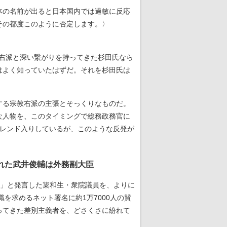
体の名前が出ると日本国内では過敏に反応
その都度このように否定します。〉
右派と深い繋がりを持ってきた杉田氏なら
はよく知っていたはずだ。それを杉田氏は
する宗教右派の主張とそっくりなものだ。
な人物を、このタイミングで総務政務官に
トレンド入りしているが、このような反発が
れた武井俊輔は外務副大臣
く」と発言した簗和生・衆院議員を、よりに
を求めるネット署名に約1万7000人の賛
ってきた差別主義者を、どさくさに紛れて