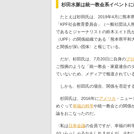
杉田水脈は統一教会系イベントに
たとえば杉田氏は、2019年4月に熊
「KPF社会教育委員会」（一般社団法
であるとジャーナリストの鈴木エイト氏
（UPF）の関係組織である「熊本県平和
と関係が深い団体〉と報じている。
だが、杉田氏は、7月20日に自身の
ブ
ご指摘のような「統一教会・家庭連合の
ていないため、メディアで報道されてい
しかも、杉田氏の場合、関係を否定する
杉田氏は、2016年に
アメリカ
・ニュー
めぐって
幸福の科学
や統一教会との関係
論をおこなったのだ。
〈私は
日本会議
の会員ですが、幸福の科
がいらっしゃるかもしれませんが、それはわか