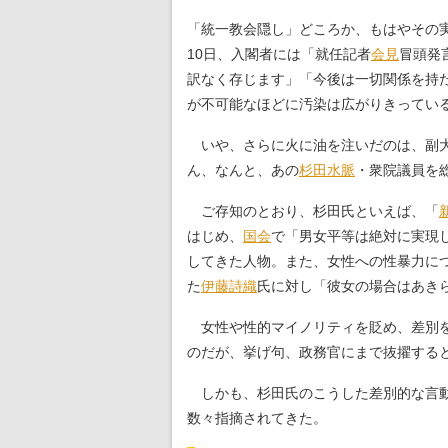
「統一教会隠し」どころか、もはやその実
10日、入閣者には「就任記者
会見
冒頭発
訳なく存じます」「今後は一切関係を持
が不可能なほどに汚染は広がりきってい
いや、さらに火に油を注いだのは、副大
ん、なんと、あの
杉田水脈
・衆院議員を
ご存知のとおり、杉田氏といえば、「
はじめ、
国会
で「男女平等は絶対に実現
してきた人物。また、女性への性暴力に
た
伊藤詩織
氏に対し「彼女の場合はあき
女性や性的マイノリティを貶め、差別を
のだが、挙げ句、政務官にまで抜擢すると
しかも、杉田氏のこうした差別的な言動
数々指摘されてきた。