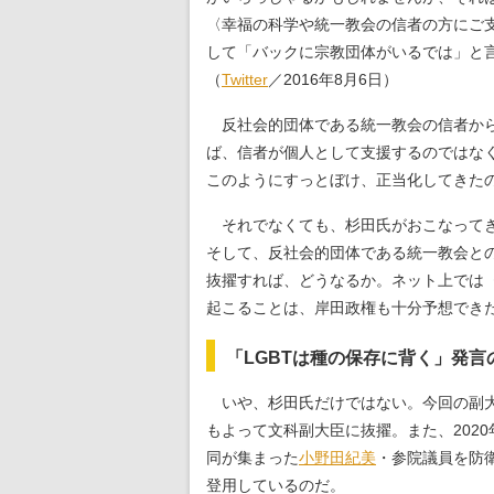
〈幸福の科学や統一教会の信者の方にご
して「バックに宗教団体がいるでは」と
（
Twitter
／2016年8月6日）
反社会的団体である統一教会の信者から
ば、信者が個人として支援するのではな
このようにすっとぼけ、正当化してきた
それでなくても、杉田氏がおこなってき
そして、反社会的団体である統一教会と
抜擢すれば、どうなるか。ネット上では
起こることは、岸田政権も十分予想でき
「LGBTは種の保存に背く」発
いや、杉田氏だけではない。今回の副大
もよって文科副大臣に抜擢。また、2020
同が集まった
小野田紀美
・参院議員を防
登用しているのだ。