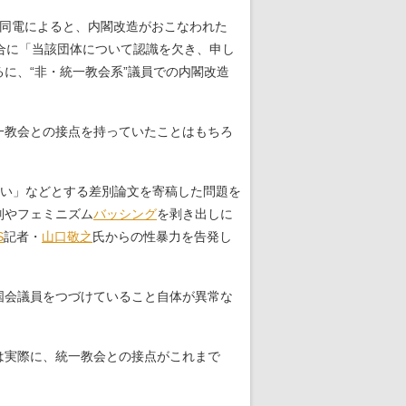
共同電によると、内閣改造がおこなわれた
合に「当該団体について認識を欠き、申し
に、“非・統一教会系”議員での内閣改造
一教会との接点を持っていたことはもちろ
い」などとする差別論文を寄稿した問題を
別やフェミニズム
バッシング
を剥き出しに
S
記者・
山口敬之
氏からの性暴力を告発し
国会議員をつづけていること自体が異常な
は実際に、統一教会との接点がこれまで