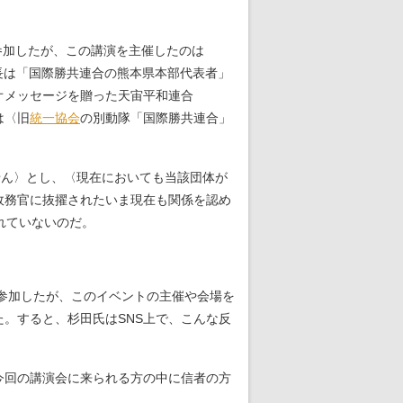
参加したが、この講演を主催したのは
長は「国際勝共連合の熊本県本部代表者」
オメッセージを贈った天宙平和連合
は〈旧
統一協会
の別動隊「国際勝共連合」
せん〉とし、〈現在においても当該団体が
政務官に抜擢されたいま現在も関係を認め
れていないのだ。
参加したが、このイベントの主催や会場を
。すると、杉田氏はSNS上で、こんな反
今回の講演会に来られる方の中に信者の方