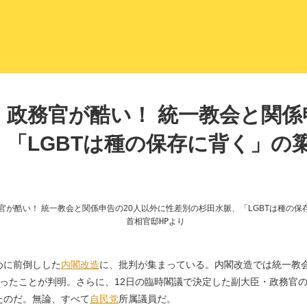
LITERA／リテラ 本と雑誌の
政務官が酷い！ 統一教会と関係
「LGBTは種の保存に背く」の
首相官邸HPより
めに前倒しした
内閣改造
に、批判が集まっている。内閣改造では統一教
ったことが判明。さらに、12日の臨時閣議で決定した副大臣・政務官の
たのだ。無論、すべて
自民党
所属議員だ。