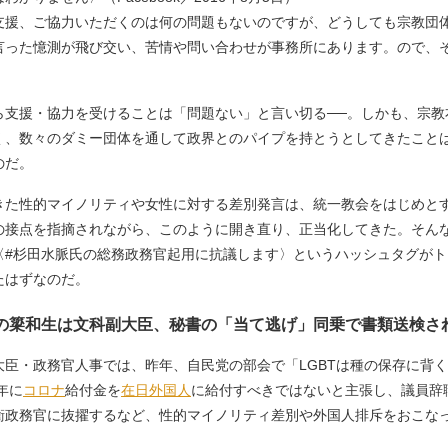
支援、ご協力いただくのは何の問題もないのですが、どうしても宗教団
言った憶測が飛び交い、苦情や問い合わせが事務所にあります。ので、
支援・協力を受けることは「問題ない」と言い切る──。しかも、宗教
く、数々のダミー団体を通して政界とのパイプを持とうとしてきたこと
のだ。
た性的マイノリティや女性に対する差別発言は、統一教会をはじめと
の接点を指摘されながら、このように開き直り、正当化してきた。そん
〈#杉田水脈氏の総務政務官起用に抗議します〉というハッシュタグが
たはずなのだ。
言の簗和生は文科副大臣、秘書の「当て逃げ」同乗で書類送検さ
臣・政務官人事では、昨年、自民党の部会で「LGBTは種の保存に背
年に
コロナ
給付金を
在日外国人
に給付すべきではないと主張し、議員辞職
衛政務官に抜擢するなど、性的マイノリティ差別や外国人排斥をおこな