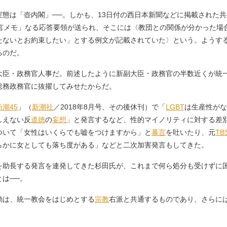
態は「壺内閣」──。しかも、13日付の西日本新聞などに掲載された
言メモ」なる応答要領が送られ、そこには〈教団との関係が分かった場
たないとお約束したい」とする例文が記載されていた〉という。ようする
るのだ。
臣・政務官人事だ。前述したように新副大臣・政務官の半数近くが統
総務政務官に抜擢してみせたからだ。
新潮45
」（
新潮社
／2018年8月号、その後休刊）で「
LGBT
は生産性がな
しえない反
道徳
の
妄想
」と発言するなど、性的マイノリティに対する差
ついて「女性はいくらでも嘘をつけますから」と
暴言
を吐いたり、元
TB
らかに女としても落ち度がある」などと二次加害発言もしてきた。
助長する発言を連発してきた杉田氏が、これまで何ら処分も受けずに
は──。
は、統一教会をはじめとする
宗教
右派と共通するものであり、さらに