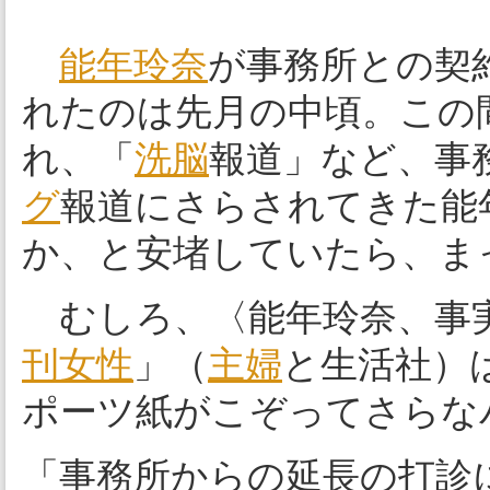
能年玲奈
が事務所との契
れたのは先月の中頃。この
れ、「
洗脳
報道」など、事
グ
報道にさらされてきた能
か、と安堵していたら、ま
むしろ、〈能年玲奈、事実
刊女性
」（
主婦
と生活社）
ポーツ紙がこぞってさらな
「事務所からの延長の打診