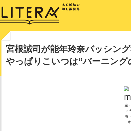
宮根誠司が能年玲奈バッシング
やっぱりこいつは“バーニング
左
ミ
右・
オ