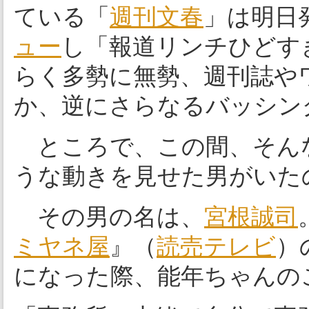
ている「
週刊文春
」は明日
ュー
し「報道リンチひどす
らく多勢に無勢、週刊誌や
か、逆にさらなるバッシン
ところで、この間、そん
うな動きを見せた男がいた
その男の名は、
宮根誠司
ミヤネ屋
』（
読売テレビ
）
になった際、能年ちゃんの