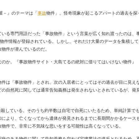
屋－』のテーマは「
事故
物件」。怪奇現象が起こるアパートの過去を探
いる専門用語だった「事故物件」という言葉が広く知れ渡ったのは、
故物件情報が登録されている。しかし、それだけ大量のデータを集積し
故物件が潜んでいるのだ。
のか。『事故物件サイト・大島てるの絶対に借りてはいけない物件』
物件は「事故物件」とされ、次の入居者にとってはその過去が目に見え
どの自然死に関しては通常告知義務は発生されないとされているが、発
。
自殺している。そのうち約半数は自宅で自死にいたるため、単純計算でも、
加により、亡くなってから遺体が発見されるまでに長期間かかるケース
故物件で、非常に不気味な思いをする可能性は高くなっている。
疵のある物件に関して告知義務を怠れば宅建業法の違反となるため、