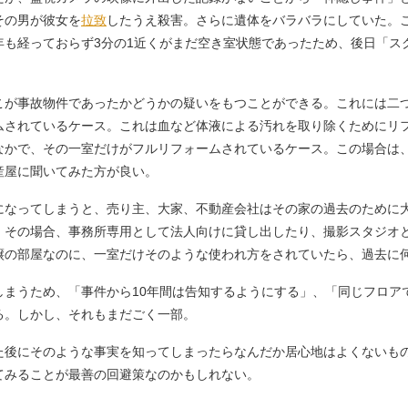
その男が彼女を
拉致
したうえ殺害。さらに遺体をバラバラにしていた。
年も経っておらず3分の1近くがまだ空き室状態であったため、後日「ス
が事故物件であったかどうかの疑いをもつことができる。これには二
ムされているケース。これは血など体液による汚れを取り除くためにリ
なかで、その一室だけがフルリフォームされているケース。この場合は
産屋に聞いてみた方が良い。
なってしまうと、売り主、大家、不動産会社はその家の過去のために
。その場合、事務所専用として法人向けに貸し出したり、撮影スタジオ
譲の部屋なのに、一室だけそのような使われ方をされていたら、過去に
まうため、「事件から10年間は告知するようにする」、「同じフロア
る。しかし、それもまだごく一部。
後にそのような事実を知ってしまったらなんだか居心地はよくないも
てみることが最善の回避策なのかもしれない。