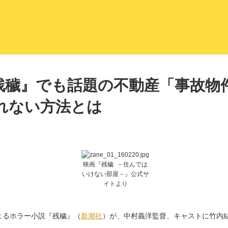
LITERA／リテラ 本と雑誌の
残穢』でも話題の不動産「事故物件
れない方法とは
映画『残穢 －住んでは
いけない部屋－』公式サ
イトより
るホラー小説『残穢』（
新潮社
）が、中村義洋監督、キャストに竹内