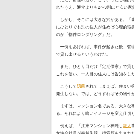
れたうえ、通常よりも2〜3割ほど安い家
しかし、そこには大きな穴がある。「事
にひとりでも別の住人が住めば心理的瑕
のが「物件ロンダリング」だ。
一例をあげれば、事件が起きた後、管理
で貸し出せるというわけだ。
また、ひとり目だけ「定期借家」で貸し
これを使い、一人目の住人には告知をし
こうして
隠蔽
されてしまえば、住まい
発生しない。では、どうすればその物件
まずは、マンション名である。大きな事
る。それにより暗いイメージを変え仕切
例えば、「江東マンション神隠し
殺人
女性会社員が突然失踪、捜索願も出され