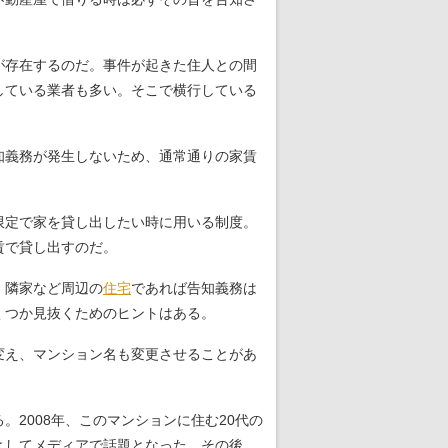
が存在するのだ。事件が起きた住人との間
している業者も多い。そこで横行している
知義務が発生しないため、通常通りの家賃
限定で家を貸し出したい時に用いる制度。
賃で貸し出すのだ。
、隣家など周辺の
住宅
であれば告知義務は
くつか見抜くためのヒントはある。
変え、マンション名も変更させることがあ
。
2008年、このマンションに住む20代の
としてメディアで話題となった。その後、