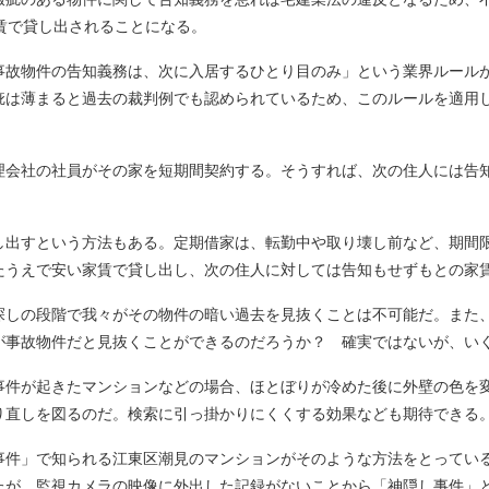
賃で貸し出されることになる。
故物件の告知義務は、次に入居するひとり目のみ」という業界ルール
疵は薄まると過去の裁判例でも認められているため、このルールを適用
会社の社員がその家を短期間契約する。そうすれば、次の住人には告
出すという方法もある。定期借家は、転勤中や取り壊し前など、期間
たうえで安い家賃で貸し出し、次の住人に対しては告知もせずもとの家
探しの段階で我々がその物件の暗い過去を見抜くことは不可能だ。また
が事故物件だと見抜くことができるのだろうか？ 確実ではないが、い
件が起きたマンションなどの場合、ほとぼりが冷めた後に外壁の色を
り直しを図るのだ。検索に引っ掛かりにくくする効果なども期待できる
事件」で知られる江東区潮見のマンションがそのような方法をとっている。
たが、監視カメラの映像に外出した記録がないことから「神隠し事件」