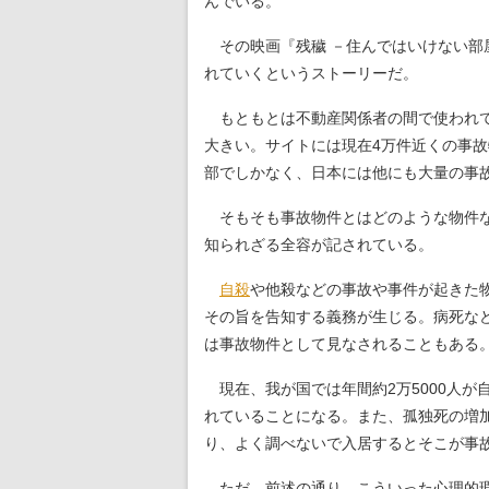
んでいる。
その映画『残穢 －住んではいけない部
れていくというストーリーだ。
もともとは不動産関係者の間で使われて
大きい。サイトには現在4万件近くの事
部でしかなく、日本には他にも大量の事
そもそも事故物件とはどのような物件な
知られざる全容が記されている。
自殺
や他殺などの事故や事件が起きた
その旨を告知する義務が生じる。病死な
は事故物件として見なされることもある
現在、我が国では年間約2万5000人が
れていることになる。また、孤独死の増
り、よく調べないで入居するとそこが事
ただ、前述の通り、こういった心理的瑕