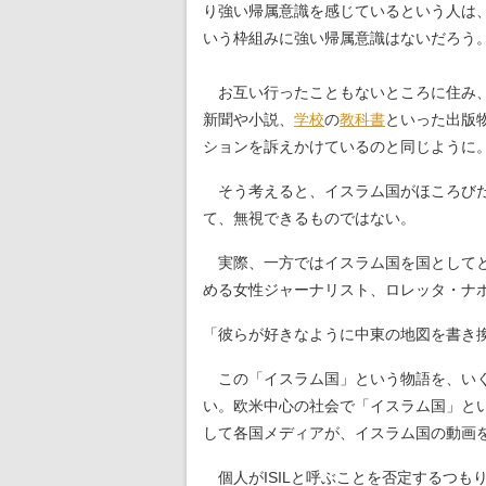
り強い帰属意識を感じているという人は
いう枠組みに強い帰属意識はないだろう
お互い行ったこともないところに住み、
新聞や小説、
学校
の
教科書
といった出版
ションを訴えかけているのと同じように
そう考えると、イスラム国がほころびだ
て、無視できるものではない。
実際、一方ではイスラム国を国としてと
める女性ジャーナリスト、ロレッタ・ナ
「彼らが好きなように中東の地図を書き
この「イスラム国」という物語を、いく
い。欧米中心の社会で「イスラム国」と
して各国メディアが、イスラム国の動画
個人がISILと呼ぶことを否定するつ