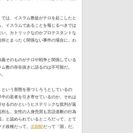
。では、イスラム教徒がテロを起こしたと
ら、イスラムであることを報じるべきでは
ない。カトリックなのかプロテスタントな
信仰とまったく関係ない事件の場合に、わ
教義そのものがテロや戦争と関係している
ラム教の存在抜きに語るのは不可能だ。
い。
」という形態を形づくろうとしているの
界中の若者を引き寄せているのか、それは
寄せるのかというヒステリックな批判が返
処刑も、女性の人身売買も言語道断の行為
国」と認められているところだって、とて
サド政権だって、
北朝鮮
だって「国」だ。