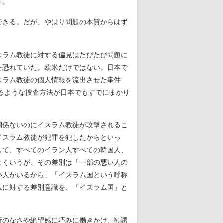
う。
できる。だが、やはり問題の本質からはず
スラム教徒に対する偏見はたびたび問題に
を恐れていた。欧米だけではない。日本で
スラム教徒の個人情報を流出させた事件
るような捜査方法が日本でもすでにまかり
関係ないのにイスラム教徒が攻撃されるこ
イスラム教徒が犯罪を犯したからといっ
して、すべてのイラン人すべての韓国人、
よくいうが、その差別は「一部の悪い人の
い人がいるから」「イスラム国という呼称
ムに対する差別意識を、「イスラム国」と
所のなさや絶望感に巧みに働きかけ、勧誘