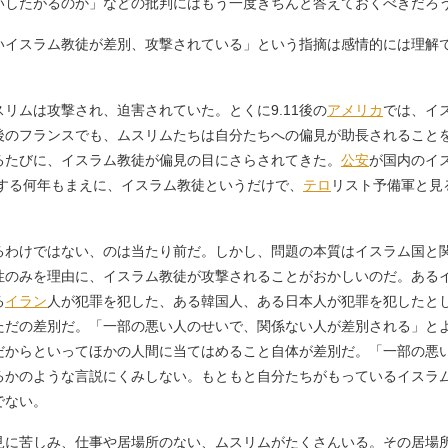
いしたがるのか」などの批判にはもう一度きちんと答えておくべきだろ
イスラム教徒が差別、攻撃されている」という指摘は感情的には理解
ムは攻撃され、迫害されていた。とくに9.11後の
アメリカ
では、イ
後のフランスでも、ムスリムたちは自分たちへの偏見が助長されること
るたびに、イスラム教徒が偏見の目にさらされてきた。
公安
が国内のイ
立する何年もまえに、イスラム教徒というだけで、
テロ
リスト予備軍と見
わけではない、のは当たり前だ。しかし、問題の本質はイスラム国と
性のみを理由に、イスラム教徒が攻撃されることがおかしいのだ。ある
る
イラン
人が犯罪を犯した、ある韓国人、ある日本人が犯罪を犯したと
ただの差別だ。「一部の悪い人のせいで、関係ない人が差別される」と
だからといってほかの人間に当てはめること自体が差別だ。「一部の悪
るかのような言説にくみしない。もともと自分たちがもっているイスラ
でない。
に苦しみ、仕事や居場所のない、ムスリムがたくさんいる。その居場