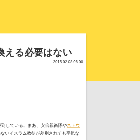
知を再発見
い換える必要はない
2015.02.08 06:00
殺到している。まあ、安倍親衛隊や
ネトウ
係ないイスラム教徒が差別されても平気な