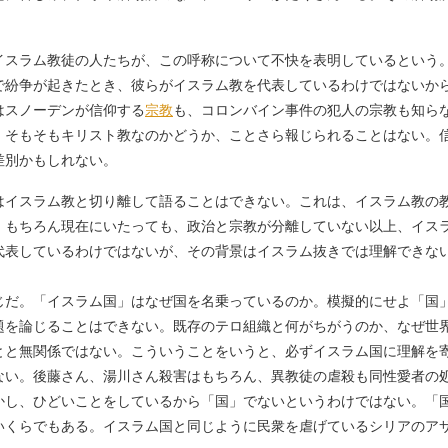
スラム教徒の人たちが、この呼称について不快を表明しているという
で紛争が起きたとき、彼らがイスラム教を代表しているわけではないか
はスノーデンが信仰する
宗教
も、コロンバイン事件の犯人の宗教も知ら
、そもそもキリスト教なのかどうか、ことさら報じられることはない。
差別かもしれない。
イスラム教と切り離して語ることはできない。これは、イスラム教の
、もちろん現在にいたっても、政治と宗教が分離していない以上、イス
代表しているわけではないが、その背景はイスラム抜きでは理解できな
だ。「イスラム国」はなぜ国を名乗っているのか。模擬的にせよ「国
題を論じることはできない。既存のテロ組織と何がちがうのか、なぜ世
とと無関係ではない。こういうことをいうと、必ずイスラム国に理解を
ない。後藤さん、湯川さん殺害はもちろん、異教徒の虐殺も同性愛者の
かし、ひどいことをしているから「国」でないというわけではない。「
いくらでもある。イスラム国と同じように民衆を虐げているシリアのア