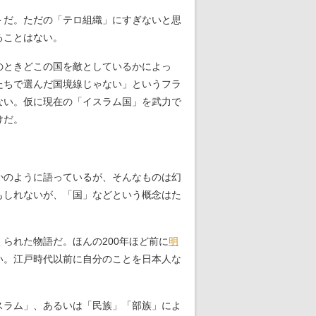
トだ。ただの「テロ組織」にすぎないと思
ることはない。
のときどこの国を敵としているかによっ
たちで選んだ国境線じゃない」というフラ
ない。仮に現在の「イスラム国」を武力で
けだ。
。
かのように語っているが、そんなものは幻
もしれないが、「国」などという概念はた
られた物語だ。ほんの200年ほど前に
明
い。江戸時代以前に自分のことを日本人な
スラム」、あるいは「民族」「部族」によ