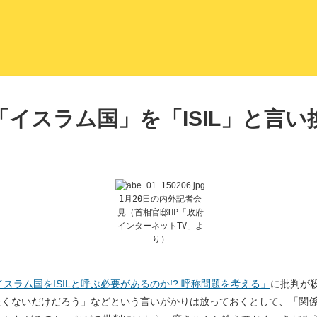
LITERA／リテラ 本と雑誌の
イスラム国」を「ISIL」と言
1月20日の内外記者会
見（首相官邸HP「政府
インターネットTV」よ
り）
スラム国をISILと呼ぶ必要があるのか!? 呼称問題を考える」
に批判が
びたくないだけだろう」などという言いがかりは放っておくとして、「関