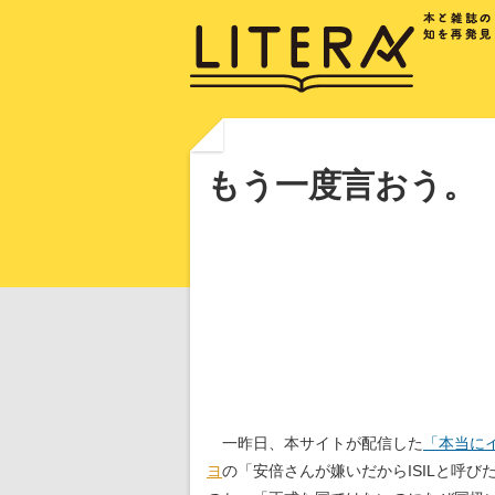
もう一度言おう。「
一昨日、本サイトが配信した
「本当にイ
ヨ
の「安倍さんが嫌いだからISILと呼