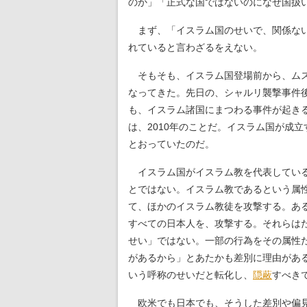
のか」「正式な国ではないのになぜ国扱
まず、「イスラム国のせいで、関係ない
れていると言わざるをえない。
そもそも、イスラム国登場前から、ムスリ
なってきた。先日の、シャルリ襲撃事件
も、イスラム諸国にまつわる事件が起き
は、2010年のことだ。イスラム国が成
とおっていたのだ。
イスラム国がイスラム教を代表している
とではない。イスラム教であるという属
て、ほかのイスラム教徒を攻撃する。あ
すべての日本人を、攻撃する。それらは
せい」ではない。一部の行為をその属性
があるから」とあたかも差別に理由があ
いう呼称のせいだと転化し、
隠蔽
すべき
欧米でも日本でも、そうした差別や偏見