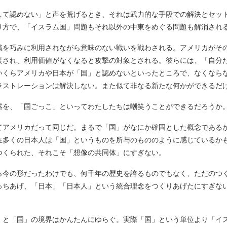
て認めない」と声を荒げるとき、それは武力的な手段での解決とセッ
り方で、「イスラム国」問題もそれ以外の中東をめぐる問題も解消され
を巧みに利用されながら意味のない戦いを戦わされる。アメリカがそ
渡され、利用価値がなくなると攻撃の対象とされる。彼らには、「自分
いくらアメリカや日本が「国」と認めないといったところで、なくなら
ラストレーションは解決しない。また似て非なる新たな何かができるだ
を、「国ごっこ」といってわたしたちは嘲笑うことができるだろうか
てアメリカだって同じだ。まるで「国」がなにか確固とした概念である
在多くの日本人は「国」というものを所与のもののように感じているか
つくられた、それこそ「想像の共同体」にすぎない。
ら今の形だったわけでも、何千年の歴史を誇るものでもなく、ただのつく
っちあげ、「日本」「日本人」という統合理念をつくりあげたにすぎな
と「国」の境界はかんたんにゆらぐ。実際「国」という単位より「イ