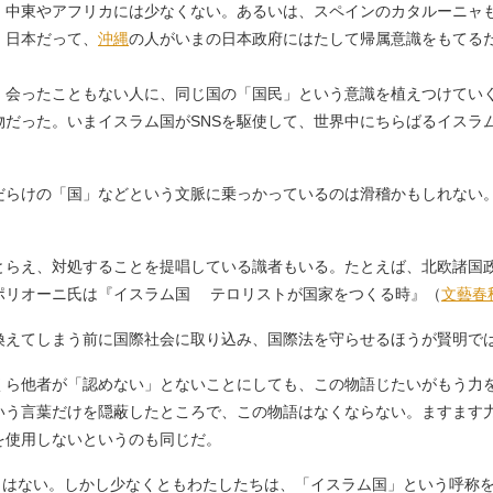
、中東やアフリカには少なくない。あるいは、スペインのカタルーニャ
。日本だって、
沖縄
の人がいまの日本政府にはたして帰属意識をもてる
会ったこともない人に、同じ国の「国民」という意識を植えつけてい
物だった。いまイスラム国がSNSを駆使して、世界中にちらばるイスラ
。
らけの「国」などという文脈に乗っかっているのは滑稽かもしれない
らえ、対処することを提唱している識者もいる。たとえば、北欧諸国
ポリオーニ氏は『イスラム国 テロリストが国家をつくる時』（
文藝春
換えてしまう前に国際社会に取り込み、国際法を守らせるほうが賢明で
ら他者が「認めない」とないことにしても、この物語じたいがもう力
いう言葉だけを隠蔽したところで、この物語はなくならない。ますます
を使用しないというのも同じだ。
もりはない。しかし少なくともわたしたちは、「イスラム国」という呼称