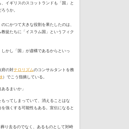
も、イギリスのスコットランドも「国」と
だろうか。
くのにかつて大きな役割を果たしたのは、
ム教徒たちに「イスラム国」というフィク
。しかし「国」が虚構であるからといっ
政府の対
テロリズム
のコンサルタントを務
秋
）でこう指摘している。
はあるまいか」
をもってしまっていて、消えることはな
力を強くする可能性もある。宣伝になると
を葬り去るのでなく、あるものとして対峙