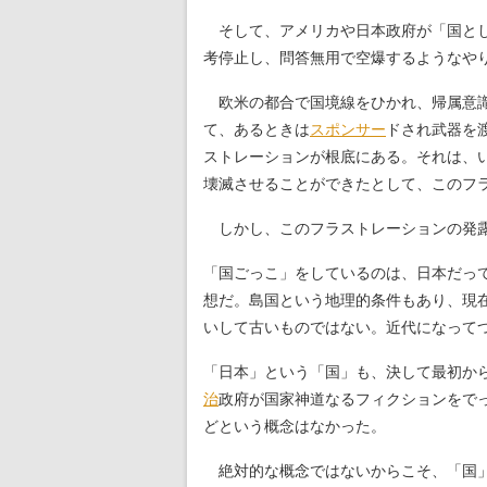
そして、アメリカや日本政府が「国とし
考停止し、問答無用で空爆するようなや
欧米の都合で国境線をひかれ、帰属意識
て、あるときは
スポンサー
ドされ武器を
ストレーションが根底にある。それは、
壊滅させることができたとして、このフ
しかし、このフラストレーションの発露
「国ごっこ」をしているのは、日本だっ
想だ。島国という地理的条件もあり、現
いして古いものではない。近代になって
「日本」という「国」も、決して最初か
治
政府が国家神道なるフィクションをで
どという概念はなかった。
絶対的な概念ではないからこそ、「国」