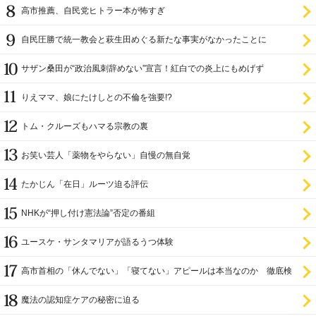
高市推薦、自民党ヒトラー本が怖すぎ
自民圧勝で統一教会と萩生田めぐる新たな事実がなかったことに
サザン桑田が“政治風刺辞めない”宣言！紅白での炎上にもめげず
りえママ、娘にたけしとの不倫を強要!?
トム・クルーズもハマる宗教の裏
お笑い芸人「薬物をやらない」自慢の無自覚
たかじん「在日」ルーツ迫る評伝
NHKが“押し付け憲法論”否定の番組
ユースケ・サンタマリアが語るうつ体験
高市首相の「休んでない」「寝てない」アピールは本当なのか 徹底検
証
魔法の認知症ケアの秘密に迫る