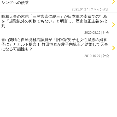
シングへの便乗
2021.04.27 | スキャンダル
昭和天皇の末弟「三笠宮崇仁親王」が日本軍の南京での行為
を「虐殺以外の何物でもない」と明言し、歴史修正主義を批
判
2020.08.15 | 社会
青山繁晴ら自民党極右議員が「旧宮家男子を女性皇族の婿養
子に」とカルト提言！ 竹田恒泰が愛子内親王と結婚して天皇
になる可能性も？
2019.10.27 | 社会