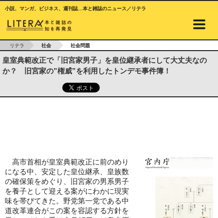
小説、マンガ、ビジネス、週刊誌…本と雑誌のニュース／リテラ
リテラ
社会
社会問題
皇室典範改正で「旧宮家男子」を皇位継承者にして大丈夫なの
か？ 旧宮家の”権威”を利用したトンデモ事件簿！
高市首相が皇室典範改正に前のめり
になる中、安定した皇位継承、皇族数
の確保策をめぐり、旧宮家の男系男子
を養子として迎える案がにわかに現実
味を帯びてきた。野党第一党である中
道改革連合がこの案を容認する方針を