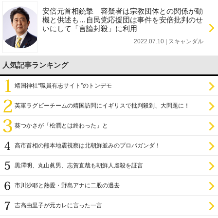
安倍元首相銃撃 容疑者は宗教団体との関係が動
機と供述も…自民党応援団は事件を安倍批判のせ
いにして「言論封殺」に利用
2022.07.10 | スキャンダル
人気記事ランキング
靖国神社“職員有志サイト”のトンデモ
英軍ラグビーチームの靖国訪問にイギリスで批判殺到、大問題に！
葵つかさが「松潤とは終わった」と
高市首相の熊本地震視察は北朝鮮並みのプロパガンダ！
黒澤明、丸山眞男、志賀直哉も朝鮮人虐殺を証言
市川沙耶と熱愛・野島アナに二股の過去
吉高由里子が元カレに言った一言