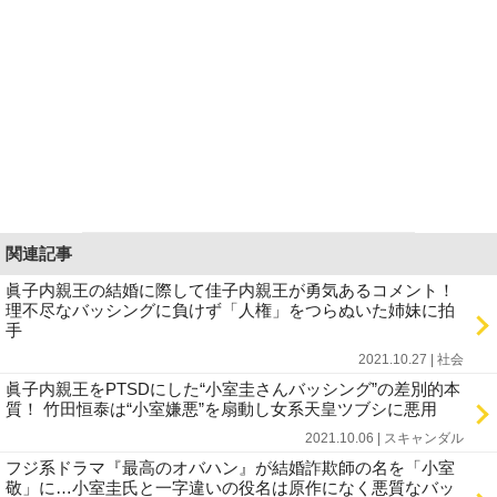
関連記事
眞子内親王の結婚に際して佳子内親王が勇気あるコメント！
理不尽なバッシングに負けず「人権」をつらぬいた姉妹に拍
手
2021.10.27 | 社会
眞子内親王をPTSDにした“小室圭さんバッシング”の差別的本
質！ 竹田恒泰は“小室嫌悪”を扇動し女系天皇ツブシに悪用
2021.10.06 | スキャンダル
フジ系ドラマ『最高のオバハン』が結婚詐欺師の名を「小室
敬」に…小室圭氏と一字違いの役名は原作になく悪質なバッ