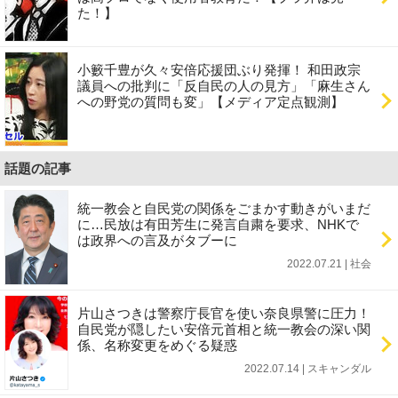
た！】
小籔千豊が久々安倍応援団ぶり発揮！ 和田政宗
議員への批判に「反自民の人の見方」「麻生さん
への野党の質問も変」【メディア定点観測】
話題の記事
統一教会と自民党の関係をごまかす動きがいまだ
に…民放は有田芳生に発言自粛を要求、NHKで
は政界への言及がタブーに
2022.07.21 | 社会
片山さつきは警察庁長官を使い奈良県警に圧力！
自民党が隠したい安倍元首相と統一教会の深い関
係、名称変更をめぐる疑惑
2022.07.14 | スキャンダル