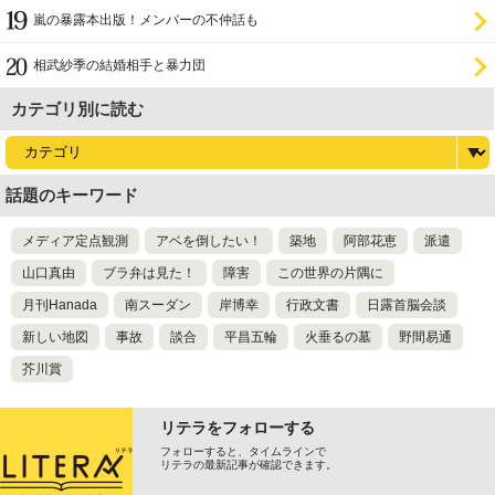
嵐の暴露本出版！メンバーの不仲話も
相武紗季の結婚相手と暴力団
カテゴリ別に読む
話題のキーワード
メディア定点観測
アベを倒したい！
築地
阿部花恵
派遣
山口真由
ブラ弁は見た！
障害
この世界の片隅に
月刊Hanada
南スーダン
岸博幸
行政文書
日露首脳会談
新しい地図
事故
談合
平昌五輪
火垂るの墓
野間易通
芥川賞
リテラをフォローする
フォローすると、タイムラインで
リテラの最新記事が確認できます。